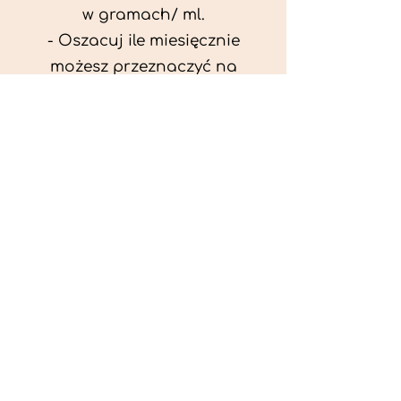
w gramach/ ml.
- Oszacuj ile miesięcznie
możesz przeznaczyć na
wyżywienie zwięrzątka
(niezbędne do ustalenia diety -
każda karma czy mięso
kosztuje różnie).
- Przygotuj krótki opis
problemów zdrowotnych
zwierzęcia. Podać informację
ogólne - imię, rasa, waga oraz
czy zwierzę jest kastrowane.
- W konsultacji online proszę
wyślij zdjęcia zwierzęcia - z
góry i z boku (pozycja a'la