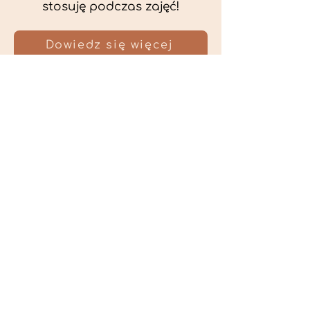
stosuję podczas zajęć!
Dowiedz się więcej
DOG
adana
Psia behawiorystka świadcząca
usługi na terenie Bydgoszczy i
Torunia oraz online na terenie całej
Polski.
Tel:
512 537 965
O mnie