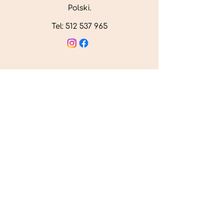
Polski.
Tel:
512 537 965
O mnie
Galeria
Cennik
Kontakt
Blog
Polityka Prywatności
Regulamin
Behawiorysta online
Dogdogapp
Shef.ai
Zoodietetyk online