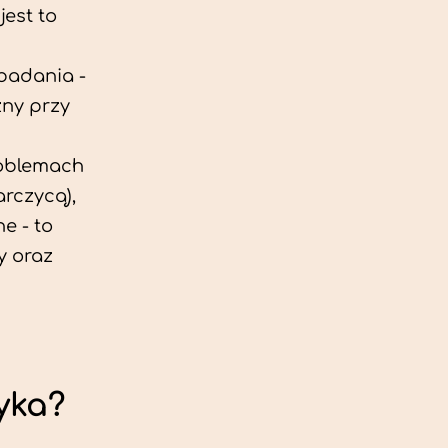
est to
 badania -
zny przy
roblemach
rczycą),
e - to
y oraz
yka?