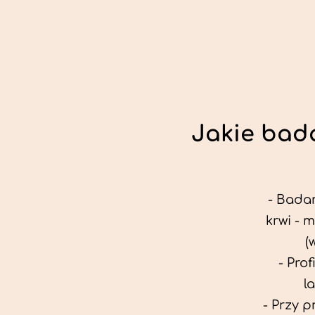
Jakie bada
- Badan
krwi - 
(
- Pro
l
- Przy 