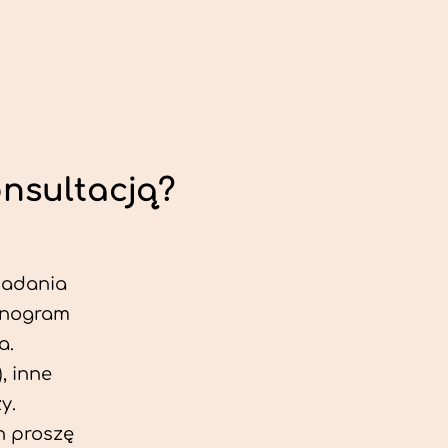
onsultacją?
 badania
jonogram
a.
, inne
y.
h proszę