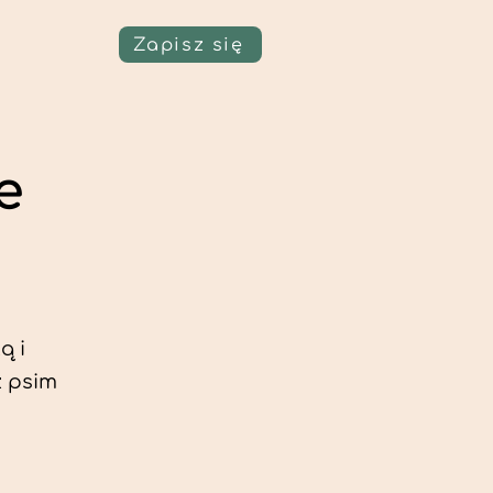
Zapisz się
e
ą i
z psim