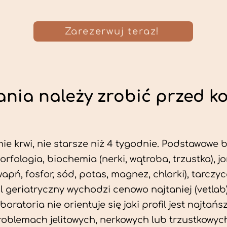
Zarezerwuj teraz!
nia należy zrobić przed k
ie krwi, nie starsze niż 4 tygodnie. Podstawowe
morfologia, biochemia (nerki, wątroba, trzustka), 
wapń, fosfor, sód, potas, magnez, chlorki), tarczyc
fil geriatryczny wychodzi cenowo najtaniej (vetlab)
aboratoria nie orientuje się jaki profil jest najtańsz
problemach jelitowych, nerkowych lub trzustkowyc