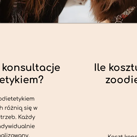
 konsultacje
Ile koszt
tetykiem?
zoodi
odietetykiem
h różnią się w
trzeb. Każdy
ndywidualnie
alizowany.