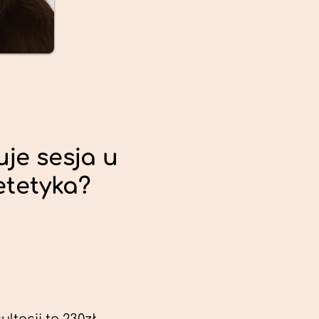
uje sesja u
etetyka?