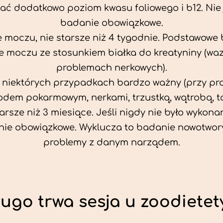
ać dodatkowo poziom kwasu foliowego i b12. Nie j
badanie obowiązkowe.
 moczu, nie starsze niż 4 tygodnie. Podstawowe
 moczu ze stosunkiem białka do kreatyniny (wa
problemach nerkowych).
w niektórych przypadkach bardzo ważny (przy p
odem pokarmowym, nerkami, trzustką, wątrobą, ta
tarsze niż 3 miesiące. Jeśli nigdy nie było wykonan
ie obowiązkowe. Wyklucza to badanie nowotwor
problemy z danym narządem.
ługo trwa sesja u zoodietet