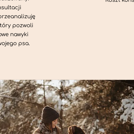
Koszt konsu
sultacji
przeanalizuję
który pozwoli
we nawyki
wojego psa.