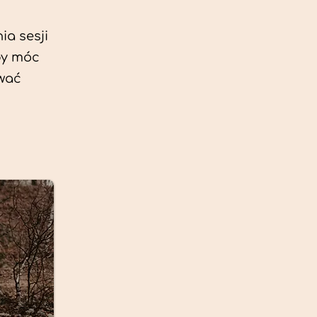
ia sesji
by móc
ować