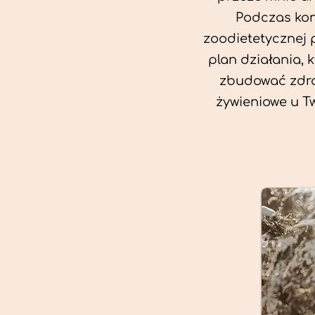
Podczas kon
zoodietetycznej 
plan działania, 
zbudować zdro
żywieniowe u T