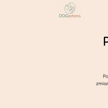
Po
zmian