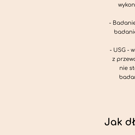
wykon
- Badanie
badanie
- USG - 
z przew
nie s
badan
Jak d