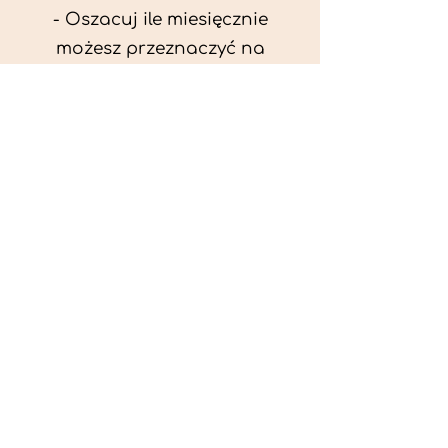
- Oszacuj ile miesięcznie
możesz przeznaczyć na
wyżywienie zwięrzątka
(niezbędne do ustalenia diety -
każda karma czy mięso
kosztuje różnie).
- Przygotuj krótki opis
problemów zdrowotnych
zwierzęcia. Podać informację
ogólne - imię, rasa, waga oraz
czy zwierzę jest kastrowane.
- W konsultacji online proszę
wyślij zdjęcia zwierzęcia - z
góry i z boku (pozycja a'la
wystawowa) do oceny sylwetki