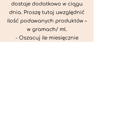
dostaje dodatkowo w ciągu
dnia. Proszę tutaj uwzględnić
ilość podawanych produktów –
w gramach/ ml.
- Oszacuj ile miesięcznie
możesz przeznaczyć na
wyżywienie zwięrzątka
(niezbędne do ustalenia diety -
każda karma czy mięso
kosztuje różnie).
- Przygotuj krótki opis
problemów zdrowotnych
zwierzęcia. Podać informację
ogólne - imię, rasa, waga oraz
czy zwierzę jest kastrowane.