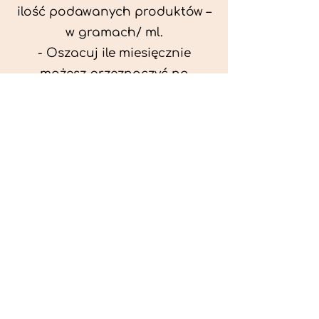
ilość podawanych produktów –
w gramach/ ml.
- Oszacuj ile miesięcznie
możesz przeznaczyć na
wyżywienie zwięrzątka
(niezbędne do ustalenia diety -
każda karma czy mięso
kosztuje różnie).
- Przygotuj krótki opis
problemów zdrowotnych
zwierzęcia. Podać informację
ogólne - imię, rasa, waga oraz
czy zwierzę jest kastrowane.
- W konsultacji online proszę
wyślij zdjęcia zwierzęcia - z