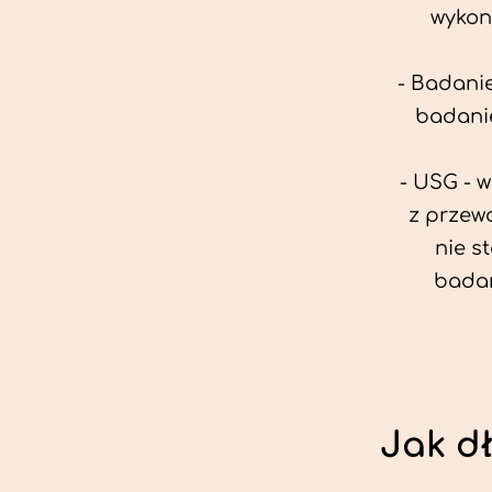
wykon
- Badanie
badanie
- USG - 
z przew
nie s
badan
Jak d