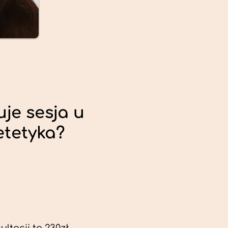
uje sesja u
etetyka?