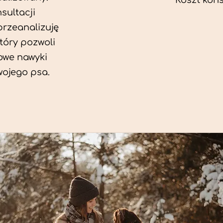
Koszt konsu
sultacji
przeanalizuję
który pozwoli
we nawyki
wojego psa.