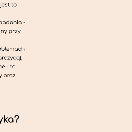
est to
 badania -
zny przy
roblemach
rczycą),
e - to
y oraz
yka?