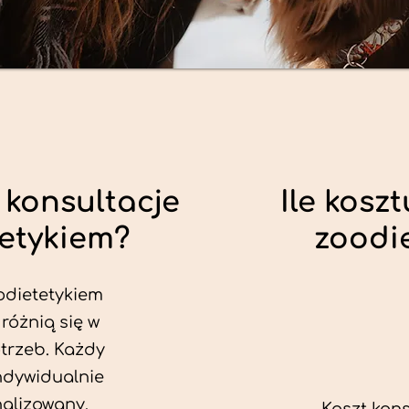
 konsultacje
Ile koszt
tetykiem?
zoodi
odietetykiem
 różnią się w
trzeb. Każdy
ndywidualnie
alizowany.