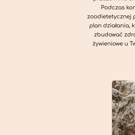
Podczas kon
zoodietetycznej 
plan działania, 
zbudować zdro
żywieniowe u T