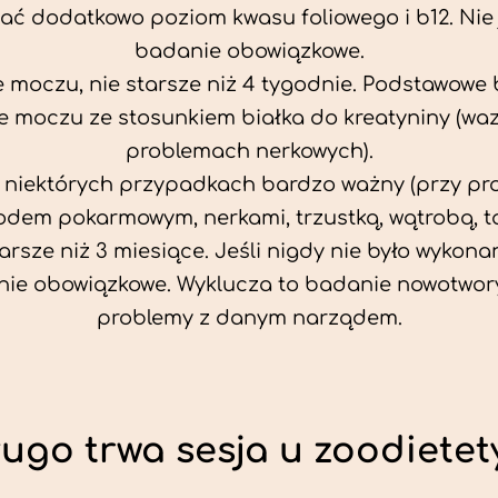
ać dodatkowo poziom kwasu foliowego i b12. Nie j
badanie obowiązkowe.
 moczu, nie starsze niż 4 tygodnie. Podstawowe
 moczu ze stosunkiem białka do kreatyniny (wa
problemach nerkowych).
w niektórych przypadkach bardzo ważny (przy p
odem pokarmowym, nerkami, trzustką, wątrobą, ta
tarsze niż 3 miesiące. Jeśli nigdy nie było wykonan
ie obowiązkowe. Wyklucza to badanie nowotwor
problemy z danym narządem.
ługo trwa sesja u zoodietet