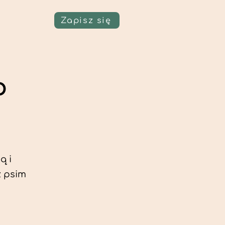
Zapisz się
o
ą i
z psim