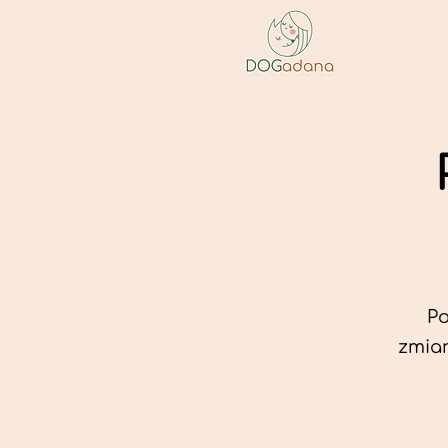
Po
zmian