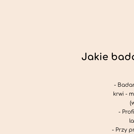
Jakie bada
- Badan
krwi - 
(
- Pro
l
- Przy 