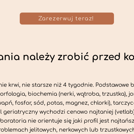
Zarezerwuj teraz!
nia należy zrobić przed k
ie krwi, nie starsze niż 4 tygodnie. Podstawowe
morfologia, biochemia (nerki, wątroba, trzustka), 
wapń, fosfor, sód, potas, magnez, chlorki), tarczyc
fil geriatryczny wychodzi cenowo najtaniej (vetlab)
aboratoria nie orientuje się jaki profil jest najtańsz
problemach jelitowych, nerkowych lub trzustkowyc