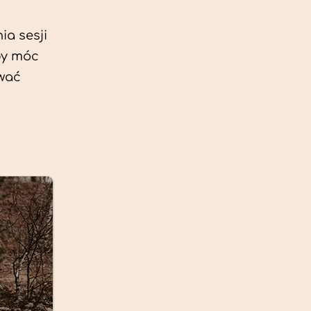
ia sesji
by móc
ować