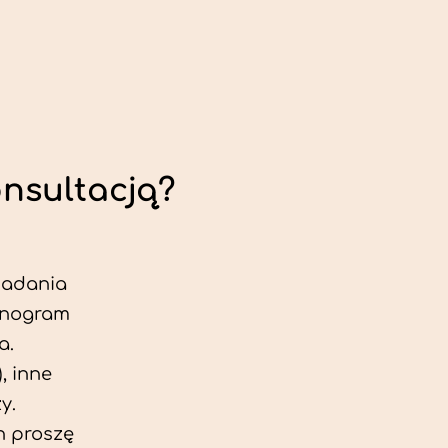
onsultacją?
 badania
jonogram
a.
, inne
y.
h proszę