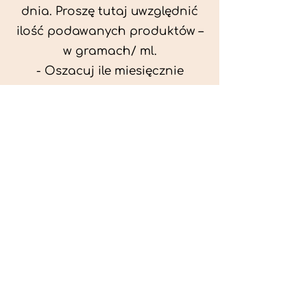
dnia. Proszę tutaj uwzględnić
ilość podawanych produktów –
w gramach/ ml.
- Oszacuj ile miesięcznie
możesz przeznaczyć na
wyżywienie zwięrzątka
(niezbędne do ustalenia diety -
każda karma czy mięso
kosztuje różnie).
- Przygotuj krótki opis
problemów zdrowotnych
zwierzęcia. Podać informację
ogólne - imię, rasa, waga oraz
czy zwierzę jest kastrowane.
- W konsultacji online proszę