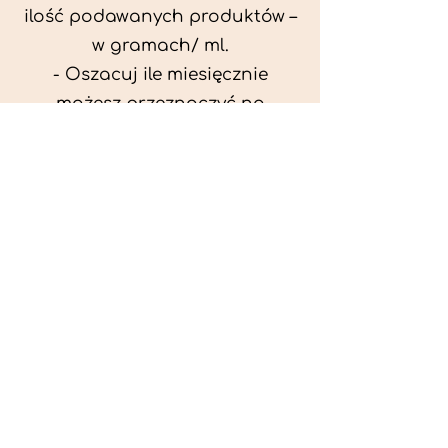
ilość podawanych produktów –
w gramach/ ml.
- Oszacuj ile miesięcznie
możesz przeznaczyć na
wyżywienie zwięrzątka
(niezbędne do ustalenia diety -
każda karma czy mięso
kosztuje różnie).
- Przygotuj krótki opis
problemów zdrowotnych
zwierzęcia. Podać informację
ogólne - imię, rasa, waga oraz
czy zwierzę jest kastrowane.
- W konsultacji online proszę
wyślij zdjęcia zwierzęcia - z