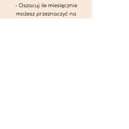
- Oszacuj ile miesięcznie
możesz przeznaczyć na
wyżywienie zwięrzątka
(niezbędne do ustalenia diety -
każda karma czy mięso
kosztuje różnie).
- Przygotuj krótki opis
problemów zdrowotnych
zwierzęcia. Podać informację
ogólne - imię, rasa, waga oraz
czy zwierzę jest kastrowane.
- W konsultacji online proszę
wyślij zdjęcia zwierzęcia - z
góry i z boku (pozycja a'la
wystawowa) do oceny sylwetki