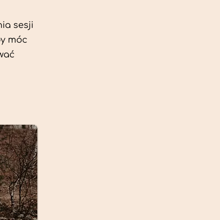
ia sesji
by móc
ować