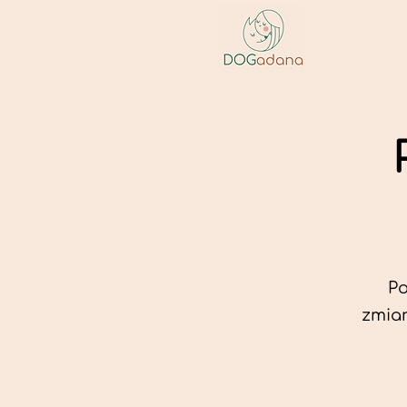
Po
zmian