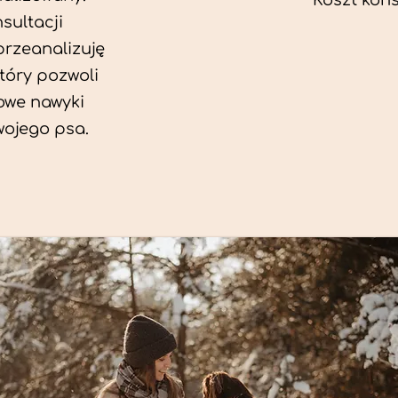
Koszt konsu
sultacji
przeanalizuję
który pozwoli
we nawyki
wojego psa.