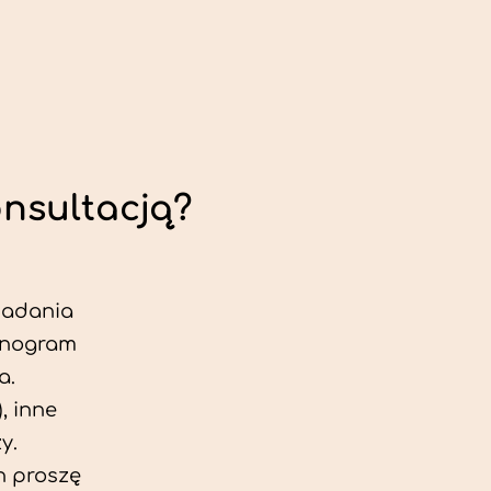
onsultacją?
 badania
jonogram
a.
, inne
y.
h proszę