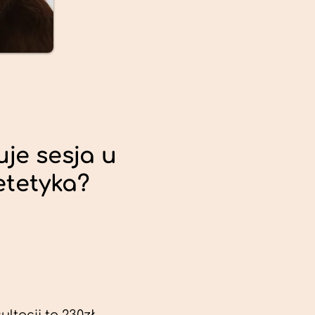
uje sesja u
etetyka?