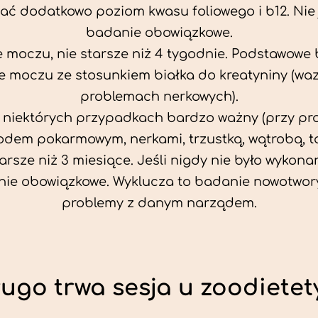
ać dodatkowo poziom kwasu foliowego i b12. Nie j
badanie obowiązkowe.
 moczu, nie starsze niż 4 tygodnie. Podstawowe
 moczu ze stosunkiem białka do kreatyniny (wa
problemach nerkowych).
w niektórych przypadkach bardzo ważny (przy p
odem pokarmowym, nerkami, trzustką, wątrobą, ta
tarsze niż 3 miesiące. Jeśli nigdy nie było wykonan
ie obowiązkowe. Wyklucza to badanie nowotwor
problemy z danym narządem.
ługo trwa sesja u zoodietet