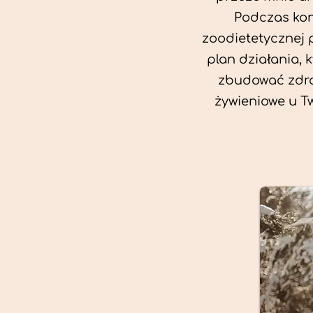
Podczas kon
zoodietetycznej 
plan działania, 
zbudować zdro
żywieniowe u T