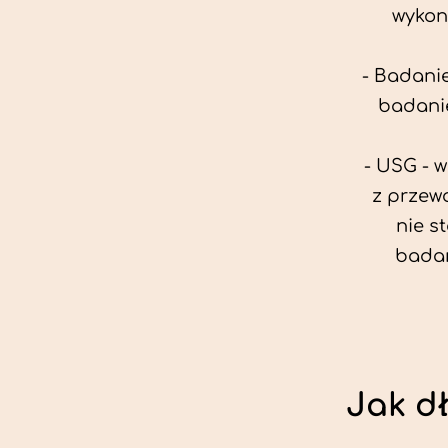
wykon
- Badanie
badanie
- USG - 
z przew
nie s
badan
Jak d