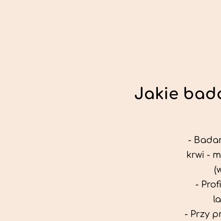
Jakie bada
- Badan
krwi - 
(
- Pro
l
- Przy 