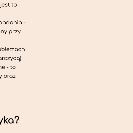
est to
 badania -
zny przy
roblemach
rczycą),
e - to
y oraz
yka?