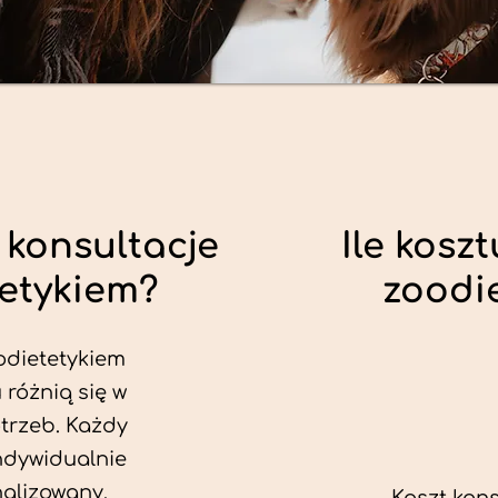
 konsultacje
Ile koszt
tetykiem?
zoodi
odietetykiem
 różnią się w
trzeb. Każdy
ndywidualnie
alizowany.