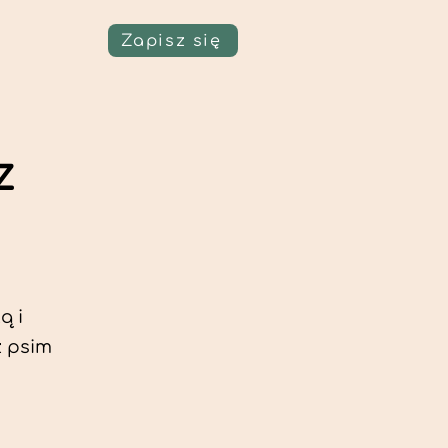
Zapisz się
z
ą i
z psim