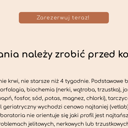
Zarezerwuj teraz!
nia należy zrobić przed k
ie krwi, nie starsze niż 4 tygodnie. Podstawowe
morfologia, biochemia (nerki, wątroba, trzustka), 
wapń, fosfor, sód, potas, magnez, chlorki), tarczyc
fil geriatryczny wychodzi cenowo najtaniej (vetlab)
aboratoria nie orientuje się jaki profil jest najtańsz
problemach jelitowych, nerkowych lub trzustkowyc