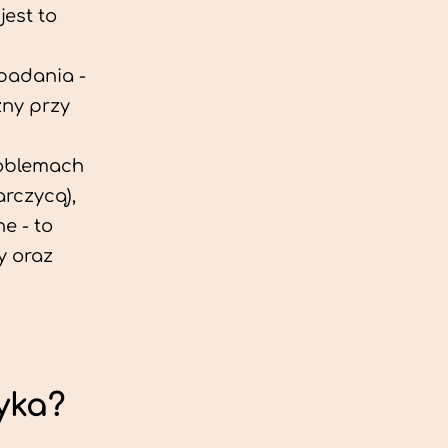
est to
 badania -
zny przy
roblemach
rczycą),
e - to
y oraz
yka?