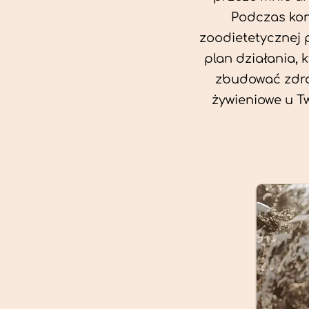
Podczas kon
zoodietetycznej 
plan działania, 
zbudować zdro
żywieniowe u T