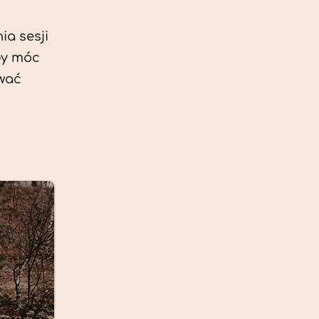
ia sesji
by móc
ować