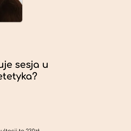
uje sesja u
etetyka?