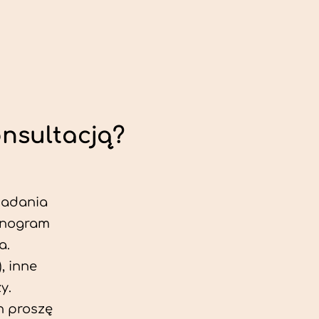
onsultacją?
 badania
jonogram
a.
, inne
y.
h proszę