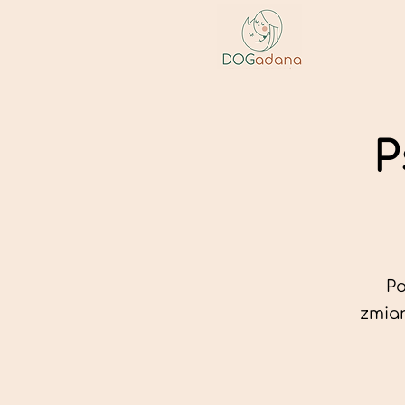
P
Po
zmian