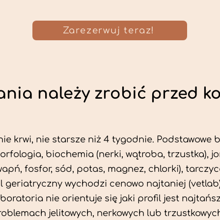
Zarezerwuj teraz!
nia należy zrobić przed k
ie krwi, nie starsze niż 4 tygodnie. Podstawowe
morfologia, biochemia (nerki, wątroba, trzustka), 
wapń, fosfor, sód, potas, magnez, chlorki), tarczyc
fil geriatryczny wychodzi cenowo najtaniej (vetlab)
aboratoria nie orientuje się jaki profil jest najtańsz
problemach jelitowych, nerkowych lub trzustkowyc