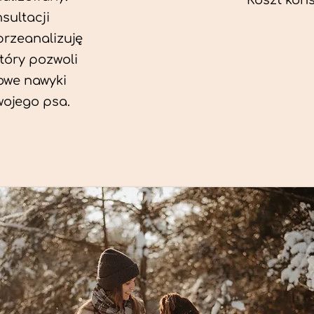
Koszt konsu
sultacji
przeanalizuję
który pozwoli
we nawyki
wojego psa.