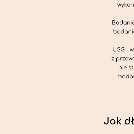
wykon
- Badanie
badanie
- USG - 
z przew
nie s
badan
Jak d