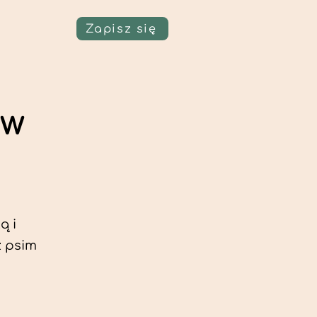
Zapisz się
ów
ą i
z psim