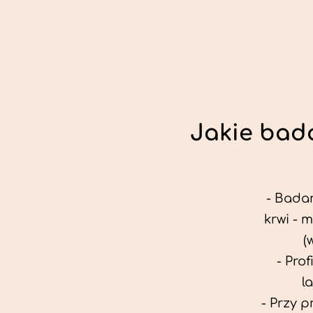
Jakie bada
- Badan
krwi - 
(
- Pro
l
- Przy 