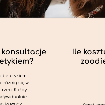
 konsultacje
Ile koszt
tetykiem?
zoodi
odietetykiem
e różnią się w
trzeb. Każdy
ndywidualnie
alizowany.