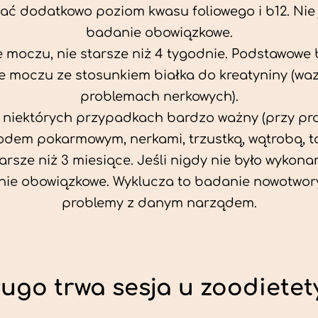
ać dodatkowo poziom kwasu foliowego i b12. Nie j
badanie obowiązkowe.
 moczu, nie starsze niż 4 tygodnie. Podstawowe
 moczu ze stosunkiem białka do kreatyniny (wa
problemach nerkowych).
w niektórych przypadkach bardzo ważny (przy p
odem pokarmowym, nerkami, trzustką, wątrobą, ta
tarsze niż 3 miesiące. Jeśli nigdy nie było wykonan
ie obowiązkowe. Wyklucza to badanie nowotwor
problemy z danym narządem.
ługo trwa sesja u zoodietet