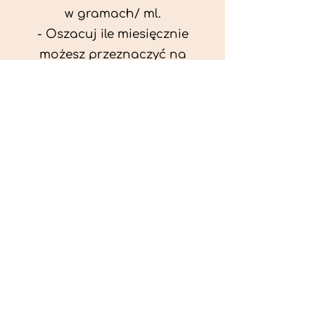
w gramach/ ml.
- Oszacuj ile miesięcznie
możesz przeznaczyć na
wyżywienie zwięrzątka
(niezbędne do ustalenia diety -
każda karma czy mięso
kosztuje różnie).
- Przygotuj krótki opis
problemów zdrowotnych
zwierzęcia. Podać informację
ogólne - imię, rasa, waga oraz
czy zwierzę jest kastrowane.
- W konsultacji online proszę
wyślij zdjęcia zwierzęcia - z
góry i z boku (pozycja a'la