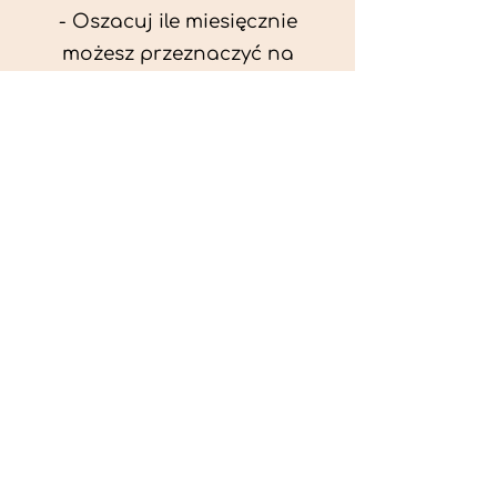
- Oszacuj ile miesięcznie
możesz przeznaczyć na
wyżywienie zwięrzątka
(niezbędne do ustalenia diety -
każda karma czy mięso
kosztuje różnie).
- Przygotuj krótki opis
problemów zdrowotnych
zwierzęcia. Podać informację
ogólne - imię, rasa, waga oraz
czy zwierzę jest kastrowane.
- W konsultacji online proszę
wyślij zdjęcia zwierzęcia - z
góry i z boku (pozycja a'la
wystawowa) do oceny sylwetki