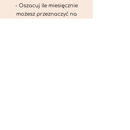
- Oszacuj ile miesięcznie
możesz przeznaczyć na
wyżywienie zwięrzątka
(niezbędne do ustalenia diety -
każda karma czy mięso
kosztuje różnie).
- Przygotuj krótki opis
problemów zdrowotnych
zwierzęcia. Podać informację
ogólne - imię, rasa, waga oraz
czy zwierzę jest kastrowane.
- W konsultacji online proszę
wyślij zdjęcia zwierzęcia - z
góry i z boku (pozycja a'la
wystawowa) do oceny sylwetki