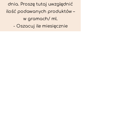
dnia. Proszę tutaj uwzględnić
ilość podawanych produktów –
w gramach/ ml.
- Oszacuj ile miesięcznie
możesz przeznaczyć na
wyżywienie zwięrzątka
(niezbędne do ustalenia diety -
każda karma czy mięso
kosztuje różnie).
- Przygotuj krótki opis
problemów zdrowotnych
zwierzęcia. Podać informację
ogólne - imię, rasa, waga oraz
czy zwierzę jest kastrowane.
- W konsultacji online proszę