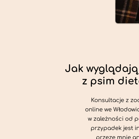
Jak wyglądają
z psim die
Konsultacje z zo
online we Włodowic
w zależności od p
przypadek jest i
przeze mnie an