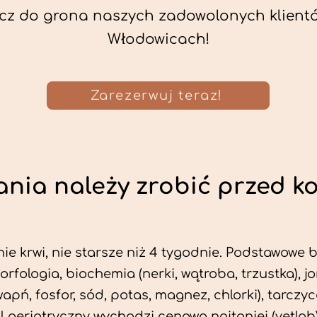
cz do grona naszych zadowolonych klient
Włodowicach!
Zarezerwuj teraz!
nia należy zrobić przed k
ie krwi, nie starsze niż 4 tygodnie. Podstawowe
morfologia, biochemia (nerki, wątroba, trzustka), 
wapń, fosfor, sód, potas, magnez, chlorki), tarczyc
fil geriatryczny wychodzi cenowo najtaniej (vetlab)