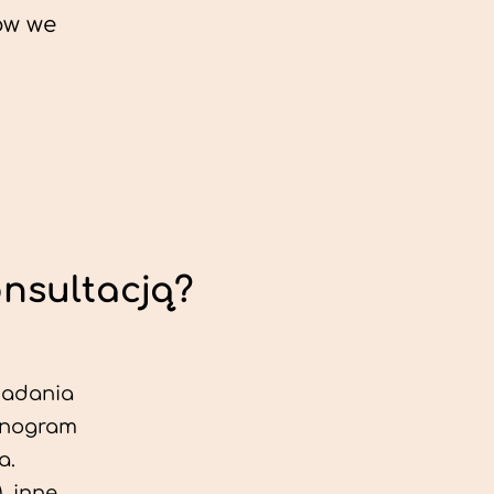
ów we
onsultacją?
 badania
jonogram
a.
, inne