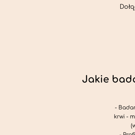
Dołą
Jakie bada
- Badan
krwi - 
(
- Pro