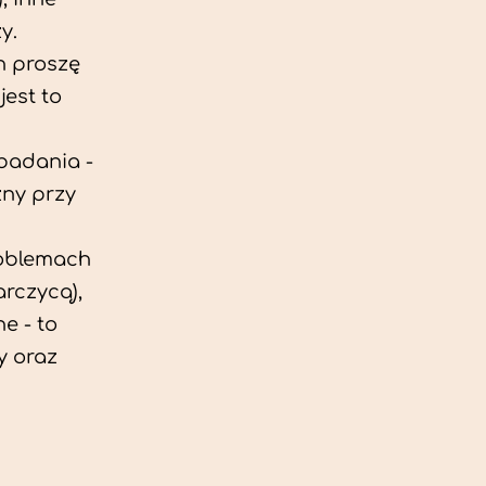
y.
h proszę
est to
 badania -
zny przy
roblemach
rczycą),
e - to
y oraz