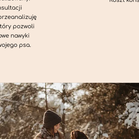
Koszt konsu
sultacji
przeanalizuję
który pozwoli
we nawyki
wojego psa.