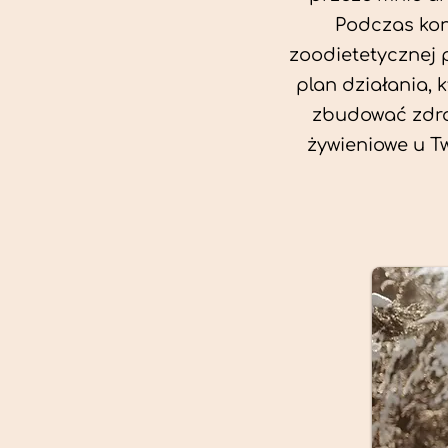
Podczas kon
zoodietetycznej 
plan działania, 
zbudować zdro
żywieniowe u T