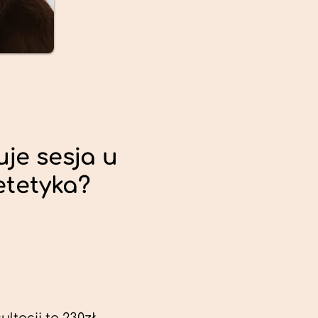
uje sesja u
etetyka?