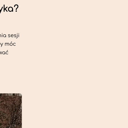
yka?
ia sesji
by móc
ować