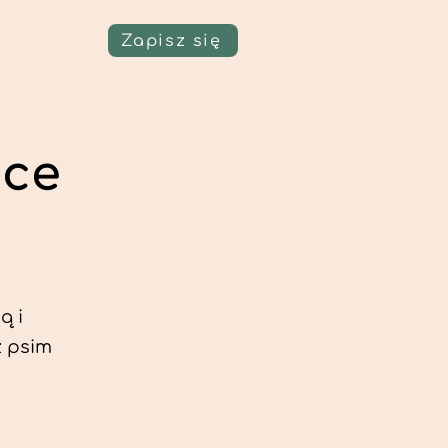
Zapisz się
ice
ą i
z psim