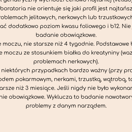
aboratoria nie orientuje się jaki profil jest najtańsz
problemach jelitowych, nerkowych lub trzustkowyc
ać dodatkowo poziom kwasu foliowego i b12. Nie j
badanie obowiązkowe.
 moczu, nie starsze niż 4 tygodnie. Podstawowe
 moczu ze stosunkiem białka do kreatyniny (wa
problemach nerkowych).
w niektórych przypadkach bardzo ważny (przy p
odem pokarmowym, nerkami, trzustką, wątrobą, ta
tarsze niż 3 miesiące. Jeśli nigdy nie było wykonan
ie obowiązkowe. Wyklucza to badanie nowotwor
problemy z danym narządem.