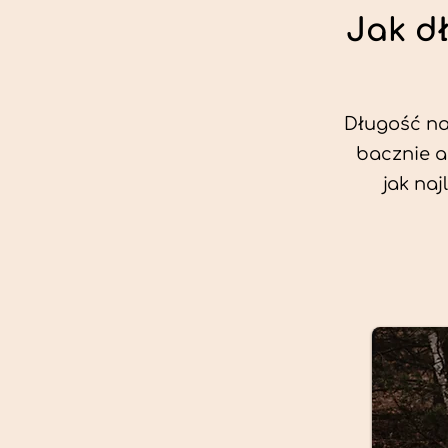
Jak d
Długość nas
bacznie a
jak na