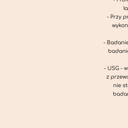
l
- Przy 
wykon
- Badanie
badanie
- USG - 
z przew
nie s
badan