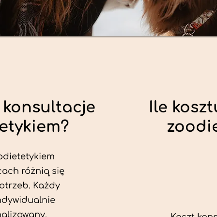
 konsultacje
Ile koszt
tetykiem?
zoodi
odietetykiem
ach różnią się
otrzeb. Każdy
ndywidualnie
alizowany.