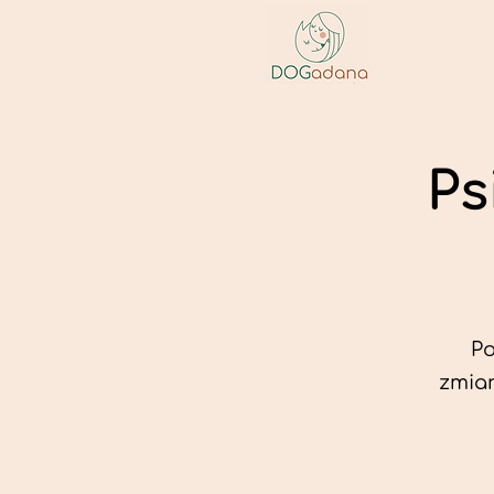
Ps
Po
zmian