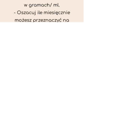
w gramach/ ml.
- Oszacuj ile miesięcznie
możesz przeznaczyć na
wyżywienie zwięrzątka
(niezbędne do ustalenia diety -
każda karma czy mięso
kosztuje różnie).
- Przygotuj krótki opis
problemów zdrowotnych
zwierzęcia. Podać informację
ogólne - imię, rasa, waga oraz
czy zwierzę jest kastrowane.
- W konsultacji online proszę
wyślij zdjęcia zwierzęcia - z
góry i z boku (pozycja a'la