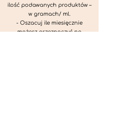
ilość podawanych produktów –
w gramach/ ml.
- Oszacuj ile miesięcznie
możesz przeznaczyć na
wyżywienie zwięrzątka
(niezbędne do ustalenia diety -
każda karma czy mięso
kosztuje różnie).
- Przygotuj krótki opis
problemów zdrowotnych
zwierzęcia. Podać informację
ogólne - imię, rasa, waga oraz
czy zwierzę jest kastrowane.
- W konsultacji online proszę
wyślij zdjęcia zwierzęcia - z