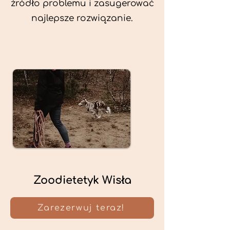
źródło problemu i zasugerować
najlepsze rozwiązanie.
Zoodietetyk Wisła
Zarezerwuj teraz!