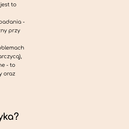
est to
 badania -
zny przy
roblemach
rczycą),
e - to
y oraz
yka?