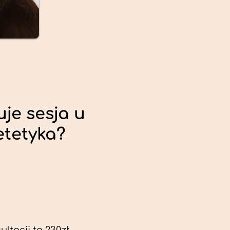
uje sesja u
etetyka?