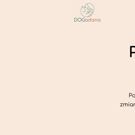
Po
zmian