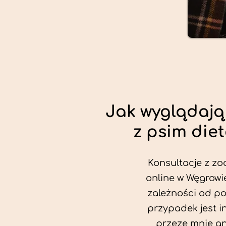
Jak wyglądają
z psim die
Konsultacje z zo
online w Węgrowie
zależności od po
przypadek jest i
przeze mnie an