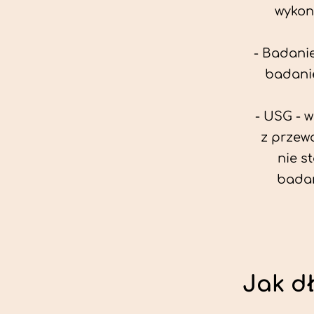
wykon
- Badanie
badanie
- USG - 
z przew
nie s
badan
Jak d