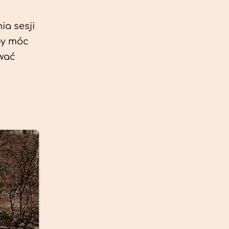
ia sesji
by móc
ować