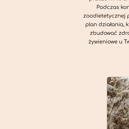
Podczas kon
zoodietetycznej 
plan działania, 
zbudować zdro
żywieniowe u T