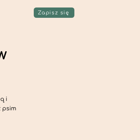
Zapisz się
w
ą i
z psim