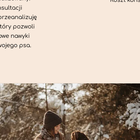
Koszt konsu
sultacji
przeanalizuję
który pozwoli
we nawyki
wojego psa.