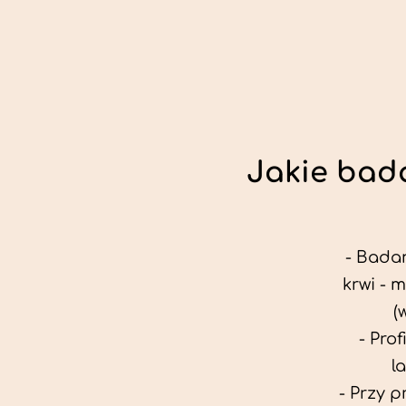
Jakie bada
- Badan
krwi - 
(
- Pro
l
- Przy 