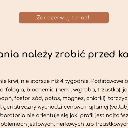
Zarezerwuj teraz!
nia należy zrobić przed k
ie krwi, nie starsze niż 4 tygodnie. Podstawowe
morfologia, biochemia (nerki, wątroba, trzustka), 
wapń, fosfor, sód, potas, magnez, chlorki), tarczyc
fil geriatryczny wychodzi cenowo najtaniej (vetlab)
aboratoria nie orientuje się jaki profil jest najtańsz
problemach jelitowych, nerkowych lub trzustkowyc