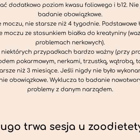
ać dodatkowo poziom kwasu foliowego i b12. Nie j
badanie obowiązkowe.
 moczu, nie starsze niż 4 tygodnie. Podstawowe
 moczu ze stosunkiem białka do kreatyniny (wa
problemach nerkowych).
w niektórych przypadkach bardzo ważny (przy p
odem pokarmowym, nerkami, trzustką, wątrobą, ta
tarsze niż 3 miesiące. Jeśli nigdy nie było wykonan
ie obowiązkowe. Wyklucza to badanie nowotwor
problemy z danym narządem.
ługo trwa sesja u zoodietet