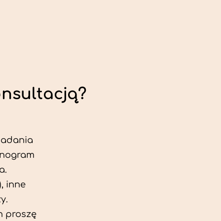
onsultacją?
 badania
jonogram
a.
, inne
y.
h proszę