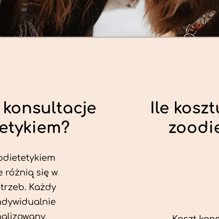
 konsultacje
Ile koszt
tetykiem?
zoodi
odietetykiem
 różnią się w
trzeb. Każdy
ndywidualnie
alizowany.