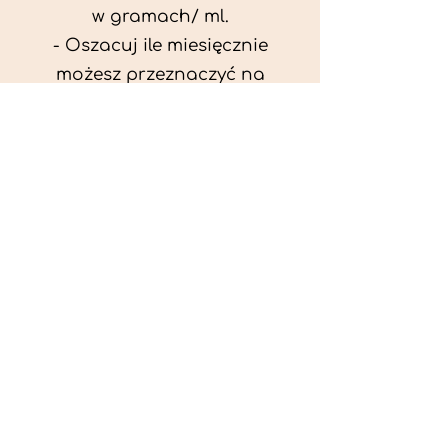
w gramach/ ml.
- Oszacuj ile miesięcznie
możesz przeznaczyć na
wyżywienie zwięrzątka
(niezbędne do ustalenia diety -
każda karma czy mięso
kosztuje różnie).
- Przygotuj krótki opis
problemów zdrowotnych
zwierzęcia. Podać informację
ogólne - imię, rasa, waga oraz
czy zwierzę jest kastrowane.
- W konsultacji online proszę
wyślij zdjęcia zwierzęcia - z
góry i z boku (pozycja a'la