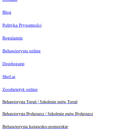
Blog
Polityka Prywatności
Regulamin
Behawiorysta online
Dogdogapp
Shef.ai
Zoodietetyk online
Behawiorysta Toruń | Szkolenie psów Toruń
Behawiorysta Bydgoszcz | Szkolenie psów Bydgoszcz
Behawiorysta kujawsko-pomorskie