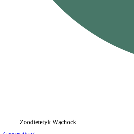
Zoodietetyk Wąchock
Zarezerwuj teraz!