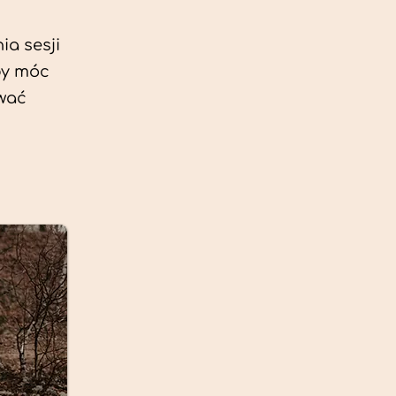
ia sesji
by móc
ować