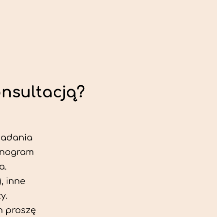
onsultacją?
 badania
jonogram
a.
, inne
y.
h proszę