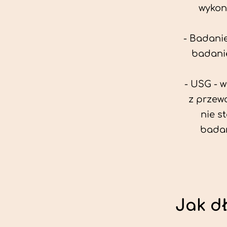
wykon
- Badanie
badanie
- USG - 
z przew
nie s
badan
Jak d