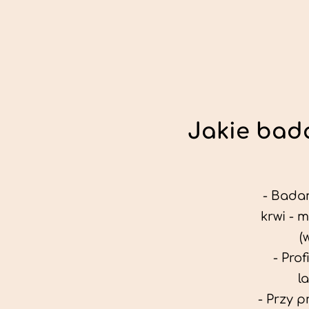
Jakie bada
- Badan
krwi - 
(
- Pro
l
- Przy 