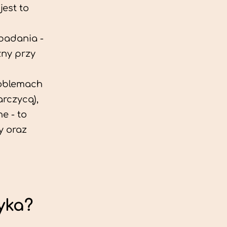
est to
 badania -
zny przy
roblemach
rczycą),
e - to
y oraz
yka?