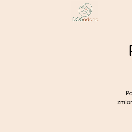
Po
zmian