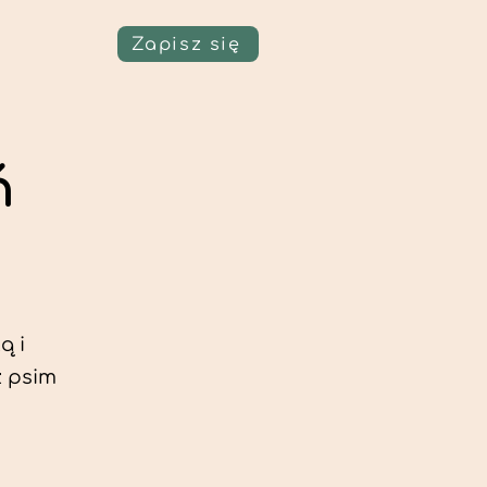
Zapisz się
ń
ą i
z psim