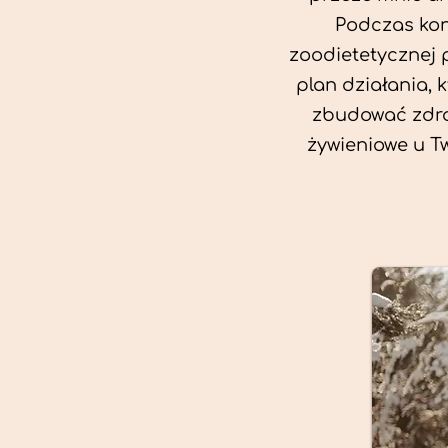
Podczas kon
zoodietetycznej 
plan działania, 
zbudować zdro
żywieniowe u T