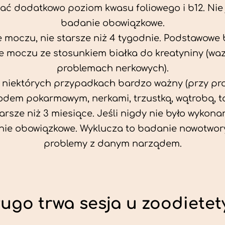
ać dodatkowo poziom kwasu foliowego i b12. Nie j
badanie obowiązkowe.
 moczu, nie starsze niż 4 tygodnie. Podstawowe
 moczu ze stosunkiem białka do kreatyniny (wa
problemach nerkowych).
w niektórych przypadkach bardzo ważny (przy p
odem pokarmowym, nerkami, trzustką, wątrobą, ta
tarsze niż 3 miesiące. Jeśli nigdy nie było wykonan
ie obowiązkowe. Wyklucza to badanie nowotwor
problemy z danym narządem.
ługo trwa sesja u zoodietet