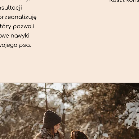
Koszt konsu
sultacji
przeanalizuję
który pozwoli
we nawyki
wojego psa.