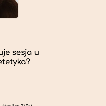
uje sesja u
etetyka?