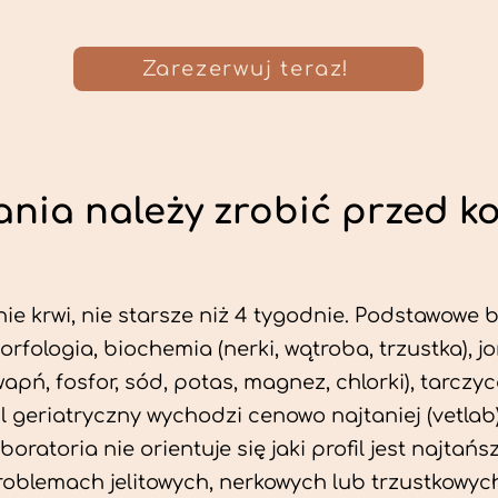
Zarezerwuj teraz!
nia należy zrobić przed k
ie krwi, nie starsze niż 4 tygodnie. Podstawowe
morfologia, biochemia (nerki, wątroba, trzustka), 
wapń, fosfor, sód, potas, magnez, chlorki), tarczyc
fil geriatryczny wychodzi cenowo najtaniej (vetlab)
aboratoria nie orientuje się jaki profil jest najtańsz
problemach jelitowych, nerkowych lub trzustkowyc