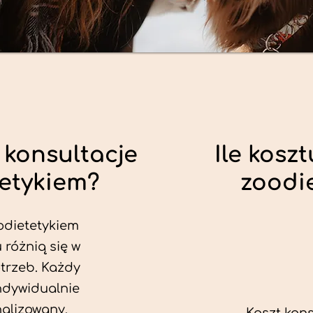
 konsultacje
Ile koszt
tetykiem?
zoodi
odietetykiem
 różnią się w
trzeb. Każdy
ndywidualnie
alizowany.