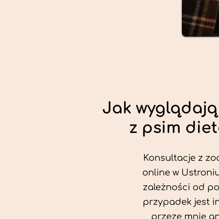
Jak wyglądają
z psim die
Konsultacje z zo
online w Ustroniu
zależności od po
przypadek jest i
przeze mnie an