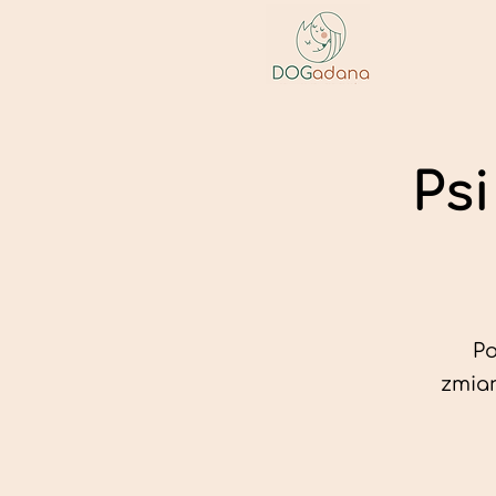
Ps
Po
zmian