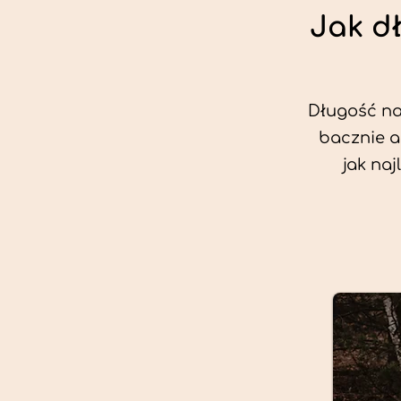
Jak d
Długość nas
bacznie a
jak na