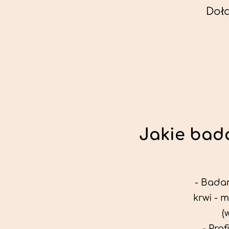
Doł
Jakie bada
- Badan
krwi - 
(
- Pro