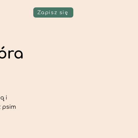
Zapisz się
óra
ą i
z psim