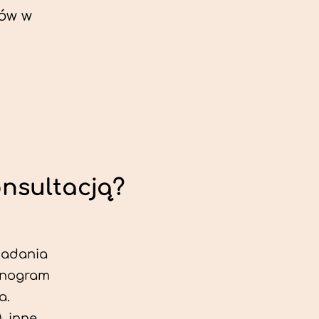
ów w
onsultacją?
 badania
jonogram
a.
, inne