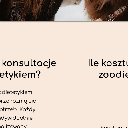
 konsultacje
Ile koszt
tetykiem?
zoodi
odietetykiem
rze różnią się
otrzeb. Każdy
ndywidualnie
alizowany.