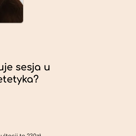
uje sesja u
etetyka?