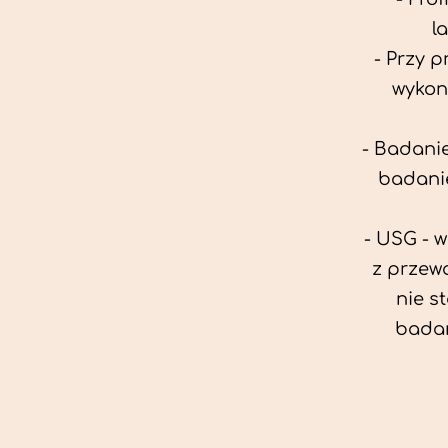
l
- Przy 
wykon
- Badanie
badanie
- USG - 
z przew
nie s
badan