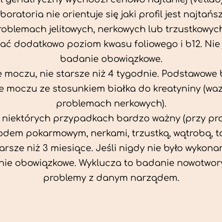
aboratoria nie orientuje się jaki profil jest najtańsz
problemach jelitowych, nerkowych lub trzustkowyc
ać dodatkowo poziom kwasu foliowego i b12. Nie j
badanie obowiązkowe.
 moczu, nie starsze niż 4 tygodnie. Podstawowe
 moczu ze stosunkiem białka do kreatyniny (wa
problemach nerkowych).
w niektórych przypadkach bardzo ważny (przy p
odem pokarmowym, nerkami, trzustką, wątrobą, ta
tarsze niż 3 miesiące. Jeśli nigdy nie było wykonan
ie obowiązkowe. Wyklucza to badanie nowotwor
problemy z danym narządem.