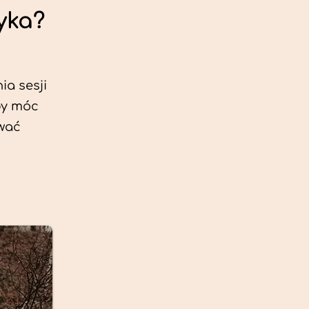
yka?
ia sesji
by móc
ować