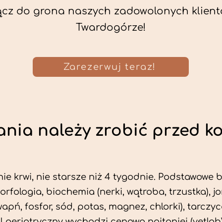
ącz do grona naszych zadowolonych klient
Twardogórze!
Zarezerwuj teraz!
nia należy zrobić przed k
ie krwi, nie starsze niż 4 tygodnie. Podstawowe
morfologia, biochemia (nerki, wątroba, trzustka), 
wapń, fosfor, sód, potas, magnez, chlorki), tarczyc
fil geriatryczny wychodzi cenowo najtaniej (vetlab)