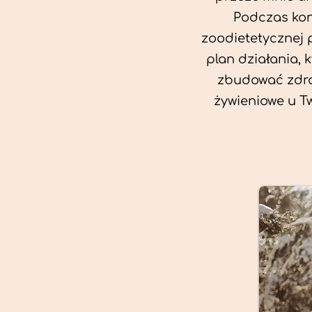
Podczas kon
zoodietetycznej 
plan działania, 
zbudować zdro
żywieniowe u T