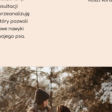
Koszt konsu
sultacji
przeanalizuję
który pozwoli
we nawyki
wojego psa.