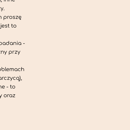
y.
h proszę
est to
 badania -
zny przy
roblemach
rczycą),
e - to
y oraz