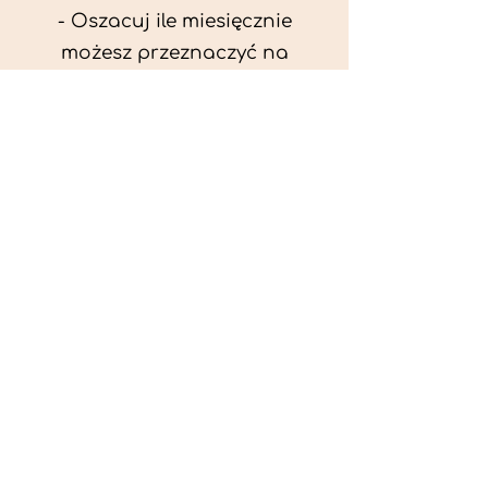
- Oszacuj ile miesięcznie
możesz przeznaczyć na
wyżywienie zwięrzątka
(niezbędne do ustalenia diety -
każda karma czy mięso
kosztuje różnie).
- Przygotuj krótki opis
problemów zdrowotnych
zwierzęcia. Podać informację
ogólne - imię, rasa, waga oraz
czy zwierzę jest kastrowane.
- W konsultacji online proszę
wyślij zdjęcia zwierzęcia - z
góry i z boku (pozycja a'la
wystawowa) do oceny sylwetki