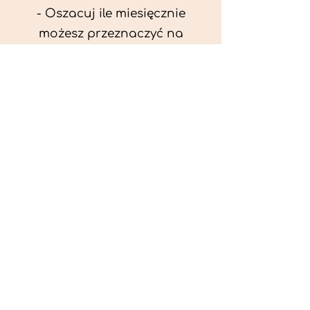
- Oszacuj ile miesięcznie
możesz przeznaczyć na
wyżywienie zwięrzątka
(niezbędne do ustalenia diety -
każda karma czy mięso
kosztuje różnie).
- Przygotuj krótki opis
problemów zdrowotnych
zwierzęcia. Podać informację
ogólne - imię, rasa, waga oraz
czy zwierzę jest kastrowane.
- W konsultacji online proszę
wyślij zdjęcia zwierzęcia - z
góry i z boku (pozycja a'la
wystawowa) do oceny sylwetki