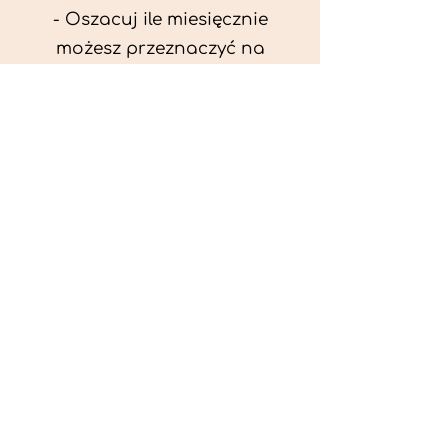
- Oszacuj ile miesięcznie
możesz przeznaczyć na
wyżywienie zwięrzątka
(niezbędne do ustalenia diety -
każda karma czy mięso
kosztuje różnie).
- Przygotuj krótki opis
problemów zdrowotnych
zwierzęcia. Podać informację
ogólne - imię, rasa, waga oraz
czy zwierzę jest kastrowane.
- W konsultacji online proszę
wyślij zdjęcia zwierzęcia - z
góry i z boku (pozycja a'la
wystawowa) do oceny sylwetki