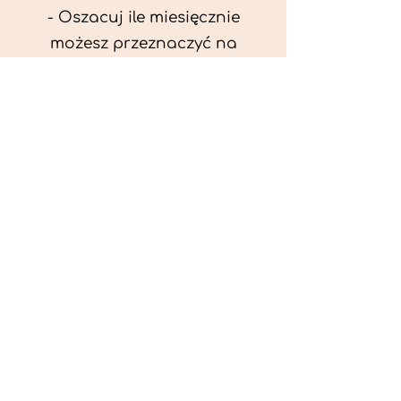
- Oszacuj ile miesięcznie
możesz przeznaczyć na
wyżywienie zwięrzątka
(niezbędne do ustalenia diety -
każda karma czy mięso
kosztuje różnie).
- Przygotuj krótki opis
problemów zdrowotnych
zwierzęcia. Podać informację
ogólne - imię, rasa, waga oraz
czy zwierzę jest kastrowane.
- W konsultacji online proszę
wyślij zdjęcia zwierzęcia - z
góry i z boku (pozycja a'la
wystawowa) do oceny sylwetki