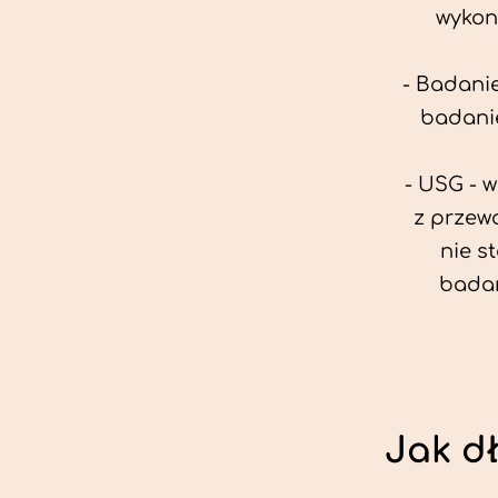
wykon
- Badanie
badanie
- USG - 
z przew
nie s
badan
Jak d