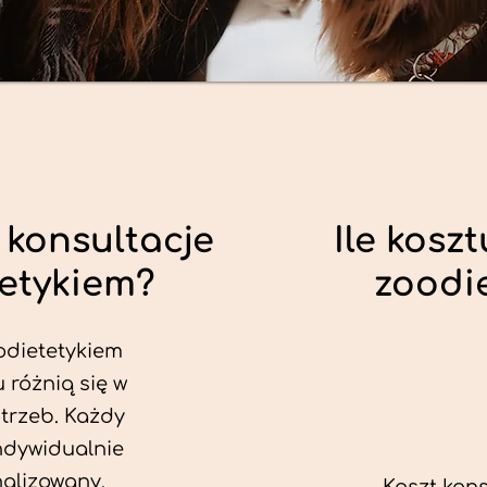
 konsultacje
Ile koszt
tetykiem?
zoodi
odietetykiem
 różnią się w
trzeb. Każdy
ndywidualnie
alizowany.