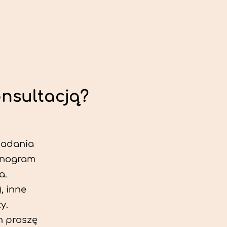
onsultacją?
 badania
jonogram
a.
, inne
y.
h proszę