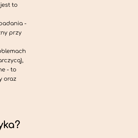
est to
 badania -
zny przy
roblemach
rczycą),
e - to
y oraz
yka?