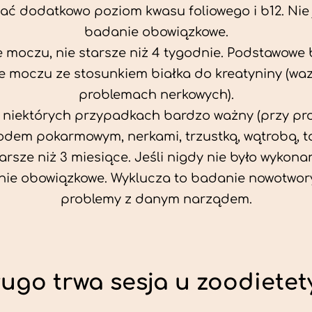
ać dodatkowo poziom kwasu foliowego i b12. Nie j
badanie obowiązkowe.
 moczu, nie starsze niż 4 tygodnie. Podstawowe
 moczu ze stosunkiem białka do kreatyniny (wa
problemach nerkowych).
w niektórych przypadkach bardzo ważny (przy p
odem pokarmowym, nerkami, trzustką, wątrobą, ta
tarsze niż 3 miesiące. Jeśli nigdy nie było wykonan
ie obowiązkowe. Wyklucza to badanie nowotwor
problemy z danym narządem.
ługo trwa sesja u zoodietet