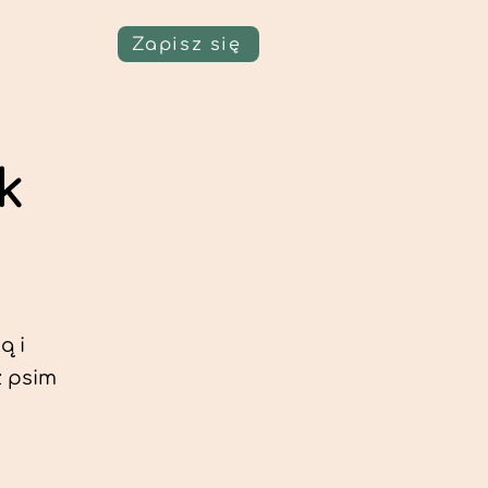
Zapisz się
k
ą i
z psim