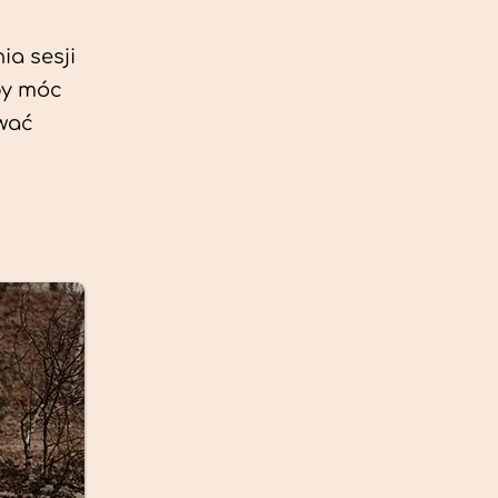
ia sesji
by móc
ować