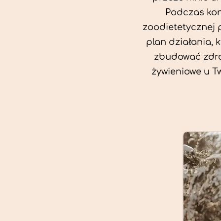
Podczas kon
zoodietetycznej 
plan działania, 
zbudować zdro
żywieniowe u T