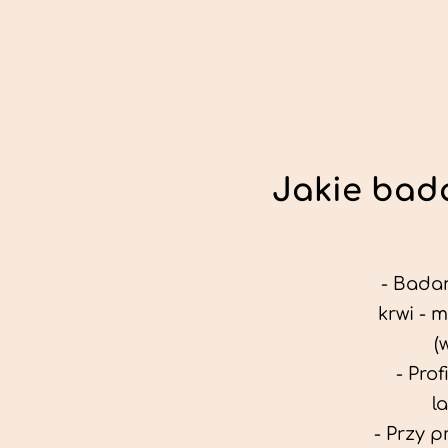
Jakie bada
- Badan
krwi - 
(
- Pro
l
- Przy 