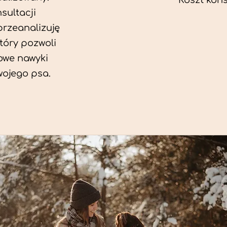
Koszt konsu
sultacji
przeanalizuję
który pozwoli
we nawyki
wojego psa.