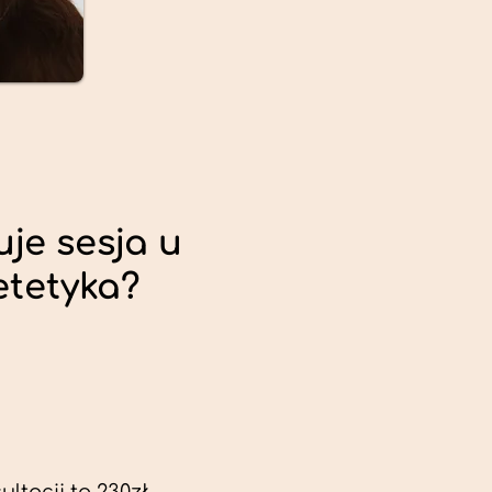
uje sesja u
etetyka?