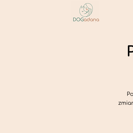
Po
zmian