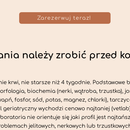
Zarezerwuj teraz!
nia należy zrobić przed k
ie krwi, nie starsze niż 4 tygodnie. Podstawowe
morfologia, biochemia (nerki, wątroba, trzustka), 
wapń, fosfor, sód, potas, magnez, chlorki), tarczyc
fil geriatryczny wychodzi cenowo najtaniej (vetlab)
aboratoria nie orientuje się jaki profil jest najtańsz
problemach jelitowych, nerkowych lub trzustkowyc