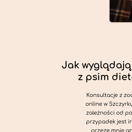
Jak wyglądają
z psim die
Konsultacje z zo
online w Szczyrku
zależności od po
przypadek jest i
przeze mnie an