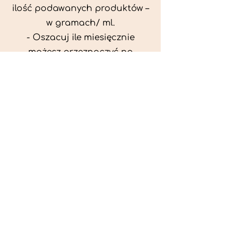
ilość podawanych produktów –
w gramach/ ml.
- Oszacuj ile miesięcznie
możesz przeznaczyć na
wyżywienie zwięrzątka
(niezbędne do ustalenia diety -
każda karma czy mięso
kosztuje różnie).
- Przygotuj krótki opis
problemów zdrowotnych
zwierzęcia. Podać informację
ogólne - imię, rasa, waga oraz
czy zwierzę jest kastrowane.
- W konsultacji online proszę
wyślij zdjęcia zwierzęcia - z