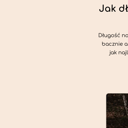
Jak d
Długość nas
bacznie a
jak na