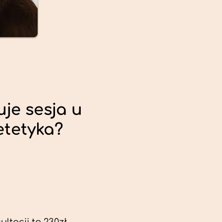
uje sesja u
etetyka?