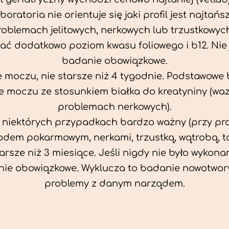
aboratoria nie orientuje się jaki profil jest najtańsz
problemach jelitowych, nerkowych lub trzustkowyc
ać dodatkowo poziom kwasu foliowego i b12. Nie j
badanie obowiązkowe.
 moczu, nie starsze niż 4 tygodnie. Podstawowe
 moczu ze stosunkiem białka do kreatyniny (wa
problemach nerkowych).
w niektórych przypadkach bardzo ważny (przy p
odem pokarmowym, nerkami, trzustką, wątrobą, ta
tarsze niż 3 miesiące. Jeśli nigdy nie było wykonan
ie obowiązkowe. Wyklucza to badanie nowotwor
problemy z danym narządem.