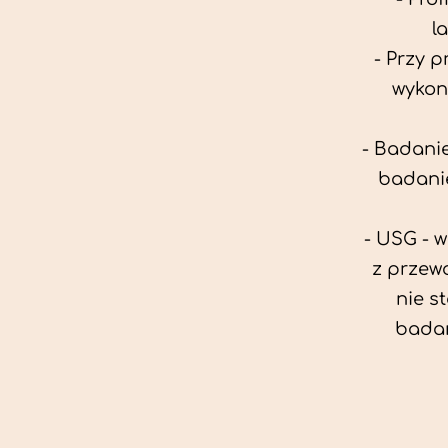
l
- Przy 
wykon
- Badanie
badanie
- USG - 
z przew
nie s
badan