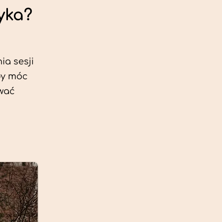
yka?
ia sesji
by móc
ować