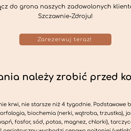
ącz do grona naszych zadowolonych klient
Szczawnie-Zdroju!
Zarezerwuj teraz!
nia należy zrobić przed k
ie krwi, nie starsze niż 4 tygodnie. Podstawowe
morfologia, biochemia (nerki, wątroba, trzustka), 
wapń, fosfor, sód, potas, magnez, chlorki), tarczyc
fil geriatryczny wychodzi cenowo najtaniej (vetlab)