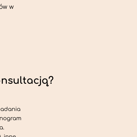
ów w
onsultacją?
 badania
jonogram
a.
, inne