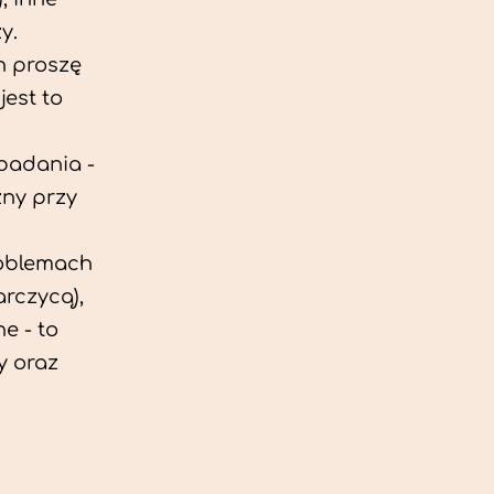
y.
h proszę
est to
 badania -
zny przy
roblemach
rczycą),
e - to
y oraz