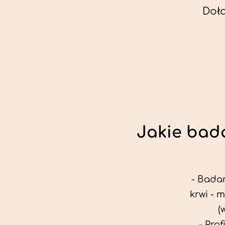
Doł
Jakie bada
- Badan
krwi - 
(
- Pro