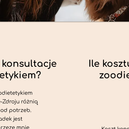
 konsultacje
Ile koszt
tetykiem?
zoodi
odietetykiem
-Zdroju różnią
 od potrzeb.
dek jest
przeze mnie