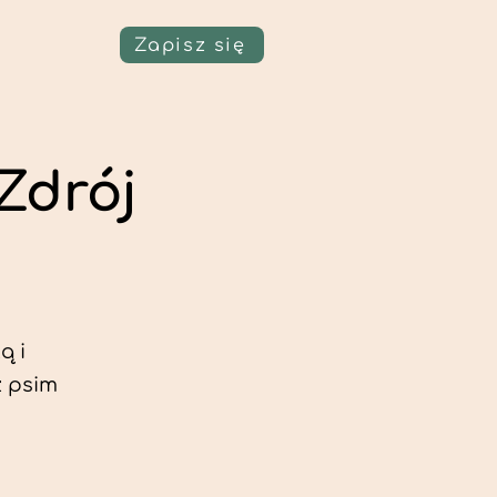
Zapisz się
Zdrój
ą i
z psim