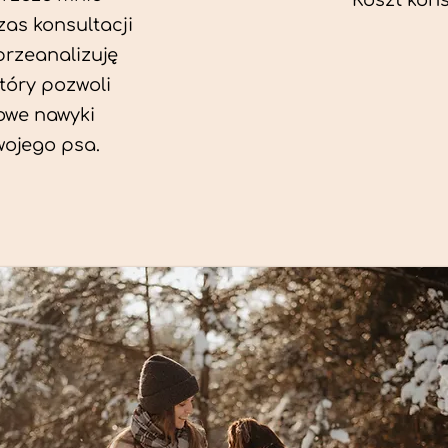
Koszt konsu
as konsultacji
przeanalizuję
który pozwoli
we nawyki
wojego psa.