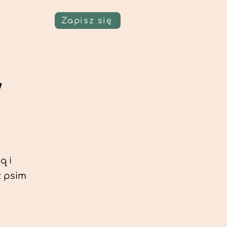
Zapisz się
w
ą i
z psim