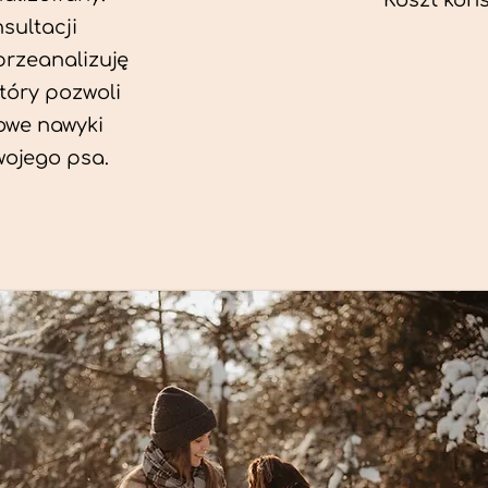
Koszt konsu
sultacji
przeanalizuję
który pozwoli
we nawyki
wojego psa.