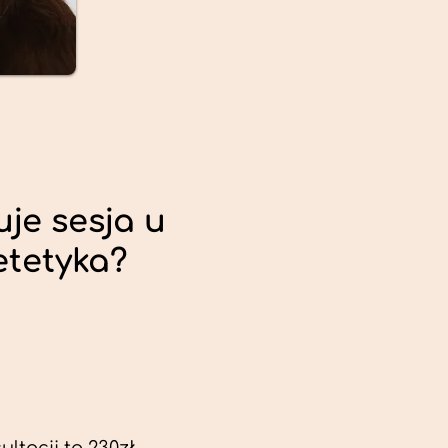
uje sesja u
etetyka?