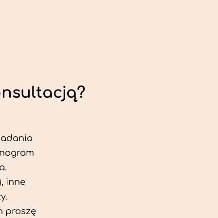
onsultacją?
 badania
jonogram
a.
, inne
y.
h proszę