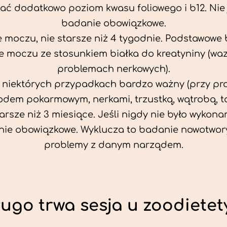
ać dodatkowo poziom kwasu foliowego i b12. Nie j
badanie obowiązkowe.
 moczu, nie starsze niż 4 tygodnie. Podstawowe
 moczu ze stosunkiem białka do kreatyniny (wa
problemach nerkowych).
w niektórych przypadkach bardzo ważny (przy p
odem pokarmowym, nerkami, trzustką, wątrobą, ta
tarsze niż 3 miesiące. Jeśli nigdy nie było wykonan
ie obowiązkowe. Wyklucza to badanie nowotwor
problemy z danym narządem.
ługo trwa sesja u zoodietet