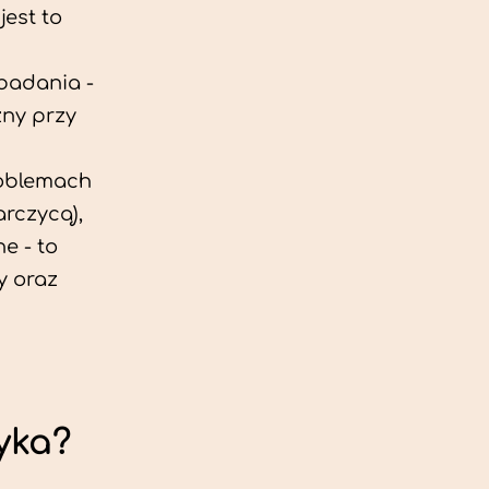
est to
 badania -
zny przy
roblemach
rczycą),
e - to
y oraz
yka?