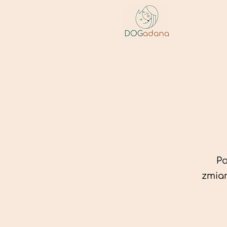
Po
zmian