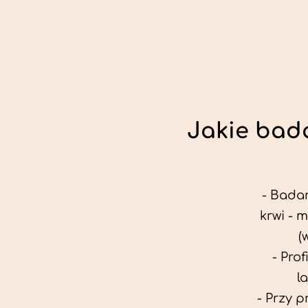
Jakie bada
- Badan
krwi - 
(
- Pro
l
- Przy 