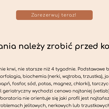
Zarezerwuj teraz!
nia należy zrobić przed k
ie krwi, nie starsze niż 4 tygodnie. Podstawowe
morfologia, biochemia (nerki, wątroba, trzustka), 
wapń, fosfor, sód, potas, magnez, chlorki), tarczyc
fil geriatryczny wychodzi cenowo najtaniej (vetlab)
aboratoria nie orientuje się jaki profil jest najtańsz
problemach jelitowych, nerkowych lub trzustkowyc