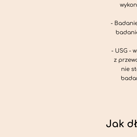
wykon
- Badanie
badanie
- USG - 
z przew
nie s
badan
Jak d