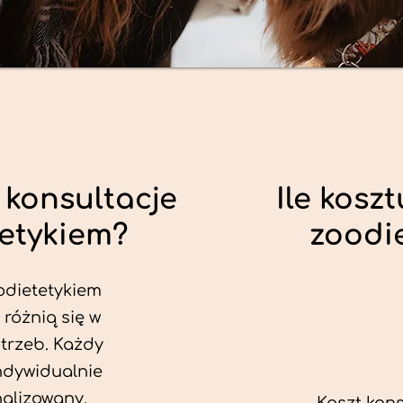
 konsultacje
Ile koszt
tetykiem?
zoodi
odietetykiem
 różnią się w
trzeb. Każdy
ndywidualnie
alizowany.