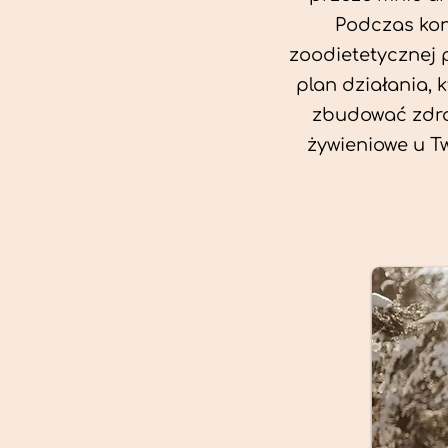
Podczas kon
zoodietetycznej 
plan działania, 
zbudować zdro
żywieniowe u T