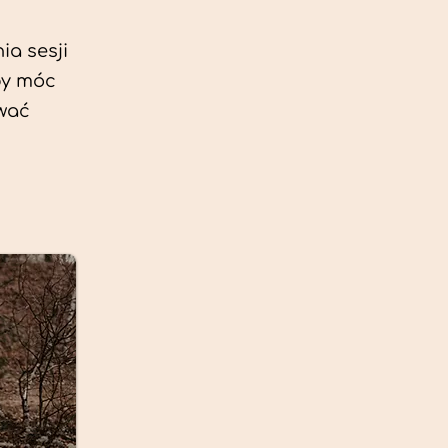
ia sesji
by móc
ować