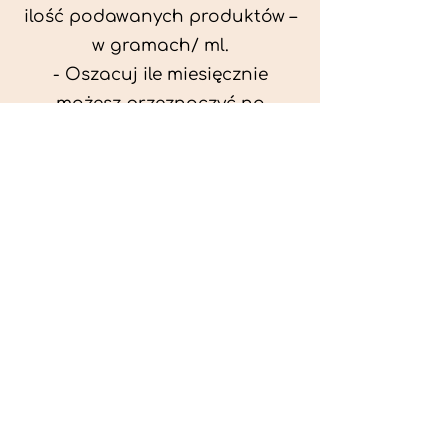
ilość podawanych produktów –
w gramach/ ml.
- Oszacuj ile miesięcznie
możesz przeznaczyć na
wyżywienie zwięrzątka
(niezbędne do ustalenia diety -
każda karma czy mięso
kosztuje różnie).
- Przygotuj krótki opis
problemów zdrowotnych
zwierzęcia. Podać informację
ogólne - imię, rasa, waga oraz
czy zwierzę jest kastrowane.
- W konsultacji online proszę
wyślij zdjęcia zwierzęcia - z