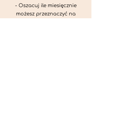
- Oszacuj ile miesięcznie
możesz przeznaczyć na
wyżywienie zwięrzątka
(niezbędne do ustalenia diety -
każda karma czy mięso
kosztuje różnie).
- Przygotuj krótki opis
problemów zdrowotnych
zwierzęcia. Podać informację
ogólne - imię, rasa, waga oraz
czy zwierzę jest kastrowane.
- W konsultacji online proszę
wyślij zdjęcia zwierzęcia - z
góry i z boku (pozycja a'la
wystawowa) do oceny sylwetki