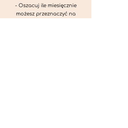
- Oszacuj ile miesięcznie
możesz przeznaczyć na
wyżywienie zwięrzątka
(niezbędne do ustalenia diety -
każda karma czy mięso
kosztuje różnie).
- Przygotuj krótki opis
problemów zdrowotnych
zwierzęcia. Podać informację
ogólne - imię, rasa, waga oraz
czy zwierzę jest kastrowane.
- W konsultacji online proszę
wyślij zdjęcia zwierzęcia - z
góry i z boku (pozycja a'la
wystawowa) do oceny sylwetki