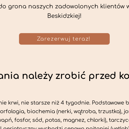
do grona naszych zadowolonych klientów 
Beskidzkiej!
Zarezerwuj teraz!
nia należy zrobić przed k
ie krwi, nie starsze niż 4 tygodnie. Podstawowe
morfologia, biochemia (nerki, wątroba, trzustka), 
wapń, fosfor, sód, potas, magnez, chlorki), tarczyc
fil geriatryczny wychodzi cenowo najtaniej (vetlab)