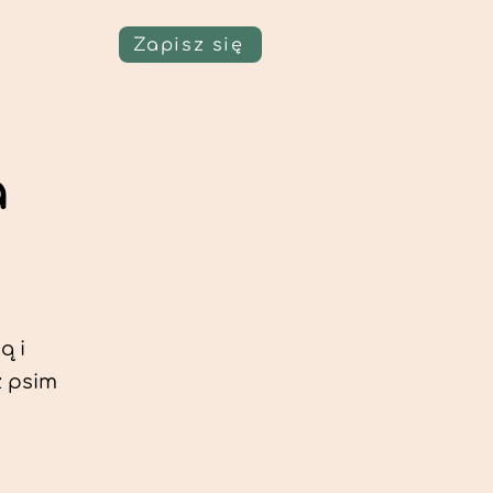
Zapisz się
a
ą i
z psim