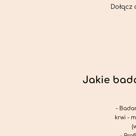
Dołącz 
Jakie bada
- Badan
krwi - 
(
- Pro