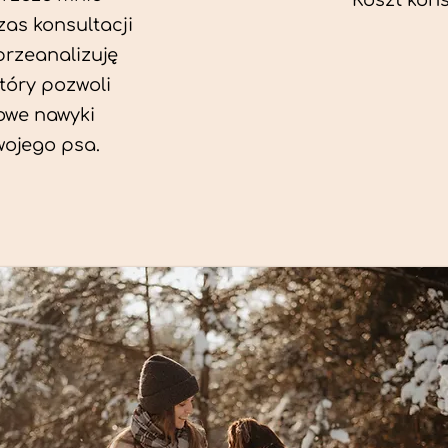
Koszt konsu
as konsultacji
przeanalizuję
który pozwoli
we nawyki
wojego psa.