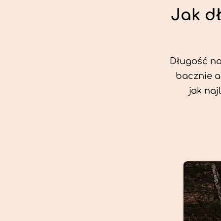
Jak d
Długość nas
bacznie a
jak na