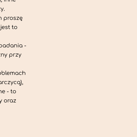
y.
h proszę
est to
 badania -
zny przy
roblemach
rczycą),
e - to
y oraz