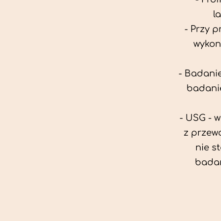
l
- Przy 
wykon
- Badanie
badanie
- USG - 
z przew
nie s
badan