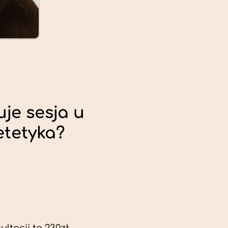
uje sesja u
etetyka?