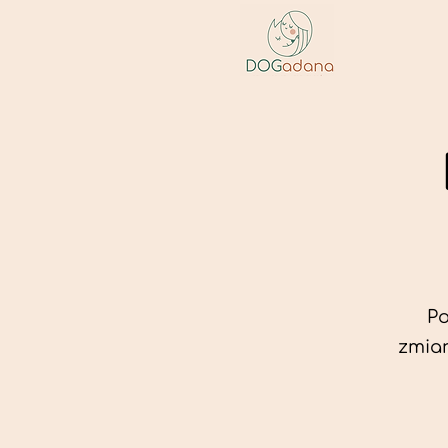
Po
zmian