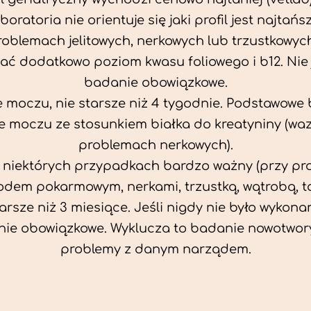
aboratoria nie orientuje się jaki profil jest najtańsz
problemach jelitowych, nerkowych lub trzustkowyc
ać dodatkowo poziom kwasu foliowego i b12. Nie j
badanie obowiązkowe.
 moczu, nie starsze niż 4 tygodnie. Podstawowe
 moczu ze stosunkiem białka do kreatyniny (wa
problemach nerkowych).
w niektórych przypadkach bardzo ważny (przy p
odem pokarmowym, nerkami, trzustką, wątrobą, ta
tarsze niż 3 miesiące. Jeśli nigdy nie było wykonan
ie obowiązkowe. Wyklucza to badanie nowotwor
problemy z danym narządem.