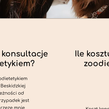
 konsultacje
Ile koszt
tetykiem?
zoodi
odietetykiem
 Beskidzkiej
leżności od
rzypadek jest
przeze mnie