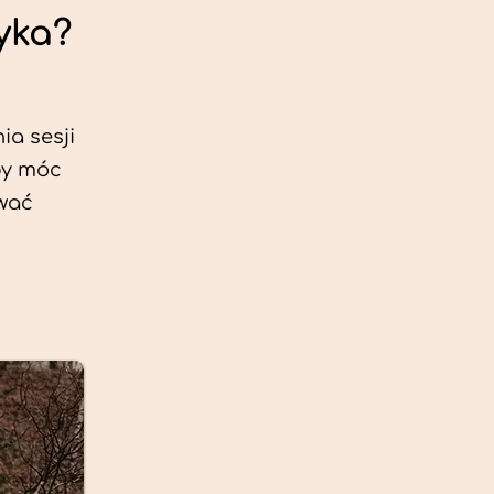
yka?
ia sesji
by móc
ować