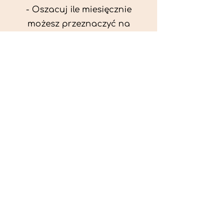
- Oszacuj ile miesięcznie
możesz przeznaczyć na
wyżywienie zwięrzątka
(niezbędne do ustalenia diety -
każda karma czy mięso
kosztuje różnie).
- Przygotuj krótki opis
problemów zdrowotnych
zwierzęcia. Podać informację
ogólne - imię, rasa, waga oraz
czy zwierzę jest kastrowane.
- W konsultacji online proszę
wyślij zdjęcia zwierzęcia - z
góry i z boku (pozycja a'la
wystawowa) do oceny sylwetki