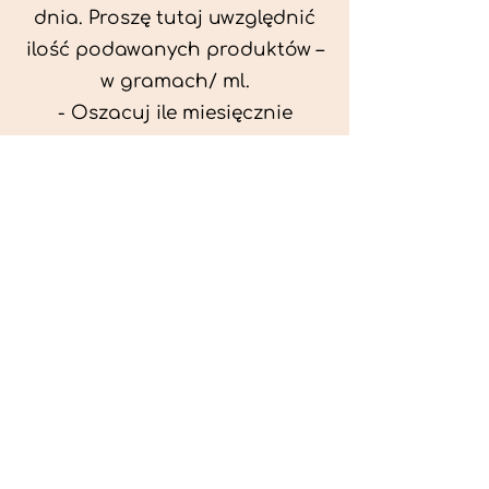
dnia. Proszę tutaj uwzględnić
ilość podawanych produktów –
w gramach/ ml.
- Oszacuj ile miesięcznie
możesz przeznaczyć na
wyżywienie zwięrzątka
(niezbędne do ustalenia diety -
każda karma czy mięso
kosztuje różnie).
- Przygotuj krótki opis
problemów zdrowotnych
zwierzęcia. Podać informację
ogólne - imię, rasa, waga oraz
czy zwierzę jest kastrowane.
- W konsultacji online proszę