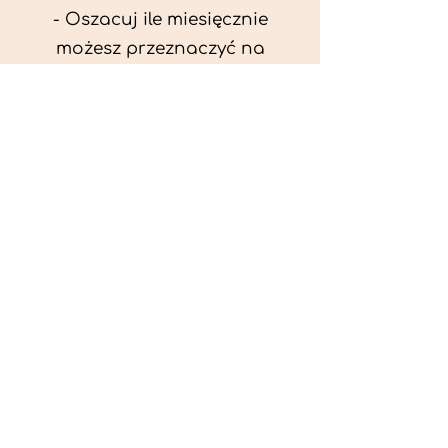
- Oszacuj ile miesięcznie
możesz przeznaczyć na
wyżywienie zwięrzątka
(niezbędne do ustalenia diety -
każda karma czy mięso
kosztuje różnie).
- Przygotuj krótki opis
problemów zdrowotnych
zwierzęcia. Podać informację
ogólne - imię, rasa, waga oraz
czy zwierzę jest kastrowane.
- W konsultacji online proszę
wyślij zdjęcia zwierzęcia - z
góry i z boku (pozycja a'la
wystawowa) do oceny sylwetki