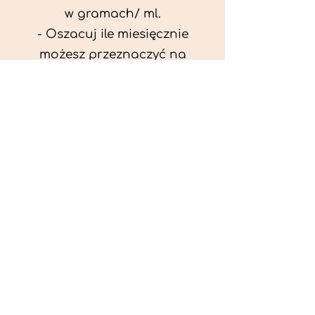
w gramach/ ml.
- Oszacuj ile miesięcznie
możesz przeznaczyć na
wyżywienie zwięrzątka
(niezbędne do ustalenia diety -
każda karma czy mięso
kosztuje różnie).
- Przygotuj krótki opis
problemów zdrowotnych
zwierzęcia. Podać informację
ogólne - imię, rasa, waga oraz
czy zwierzę jest kastrowane.
- W konsultacji online proszę
wyślij zdjęcia zwierzęcia - z
góry i z boku (pozycja a'la