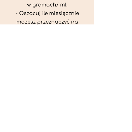
w gramach/ ml.
- Oszacuj ile miesięcznie
możesz przeznaczyć na
wyżywienie zwięrzątka
(niezbędne do ustalenia diety -
każda karma czy mięso
kosztuje różnie).
- Przygotuj krótki opis
problemów zdrowotnych
zwierzęcia. Podać informację
ogólne - imię, rasa, waga oraz
czy zwierzę jest kastrowane.
- W konsultacji online proszę
wyślij zdjęcia zwierzęcia - z
góry i z boku (pozycja a'la