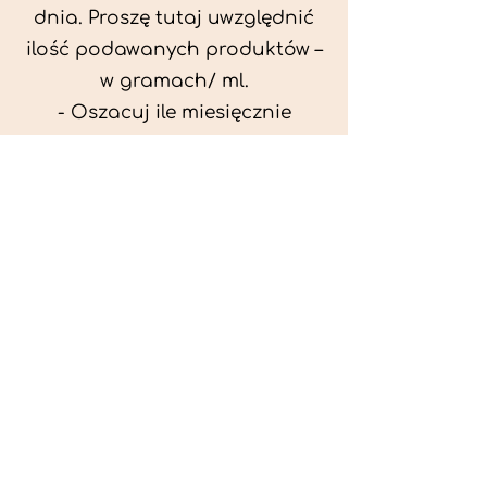
dnia. Proszę tutaj uwzględnić
ilość podawanych produktów –
w gramach/ ml.
- Oszacuj ile miesięcznie
możesz przeznaczyć na
wyżywienie zwięrzątka
(niezbędne do ustalenia diety -
każda karma czy mięso
kosztuje różnie).
- Przygotuj krótki opis
problemów zdrowotnych
zwierzęcia. Podać informację
ogólne - imię, rasa, waga oraz
czy zwierzę jest kastrowane.
- W konsultacji online proszę