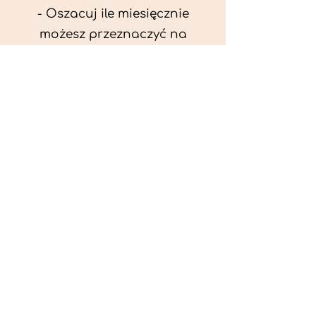
- Oszacuj ile miesięcznie
możesz przeznaczyć na
wyżywienie zwięrzątka
(niezbędne do ustalenia diety -
każda karma czy mięso
kosztuje różnie).
- Przygotuj krótki opis
problemów zdrowotnych
zwierzęcia. Podać informację
ogólne - imię, rasa, waga oraz
czy zwierzę jest kastrowane.
- W konsultacji online proszę
wyślij zdjęcia zwierzęcia - z
góry i z boku (pozycja a'la
wystawowa) do oceny sylwetki