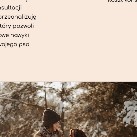
Koszt konsu
sultacji
przeanalizuję
który pozwoli
we nawyki
wojego psa.