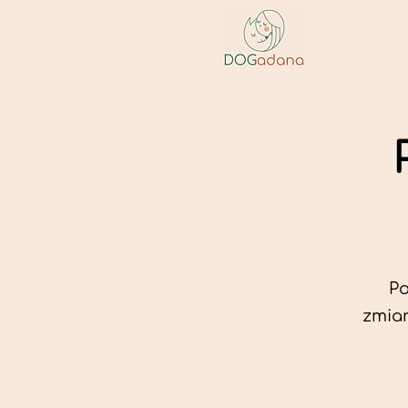
Po
zmian