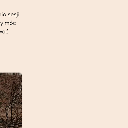
ia sesji
by móc
ować