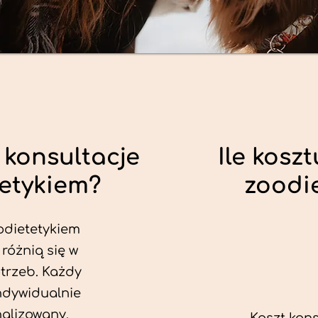
 konsultacje
Ile koszt
tetykiem?
zoodi
odietetykiem
 różnią się w
trzeb. Każdy
ndywidualnie
alizowany.