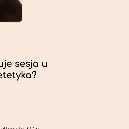
uje sesja u
etetyka?