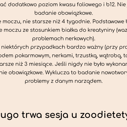
ać dodatkowo poziom kwasu foliowego i b12. Nie j
badanie obowiązkowe.
 moczu, nie starsze niż 4 tygodnie. Podstawowe
 moczu ze stosunkiem białka do kreatyniny (wa
problemach nerkowych).
w niektórych przypadkach bardzo ważny (przy p
odem pokarmowym, nerkami, trzustką, wątrobą, ta
tarsze niż 3 miesiące. Jeśli nigdy nie było wykonan
ie obowiązkowe. Wyklucza to badanie nowotwor
problemy z danym narządem.
ługo trwa sesja u zoodietet