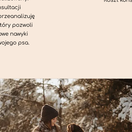
Koszt konsu
sultacji
przeanalizuję
który pozwoli
we nawyki
wojego psa.