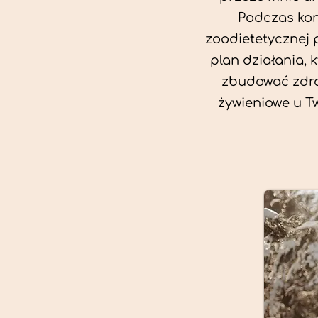
Podczas kon
zoodietetycznej 
plan działania, 
zbudować zdro
żywieniowe u T