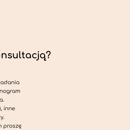
onsultacją?
 badania
jonogram
a.
, inne
y.
h proszę