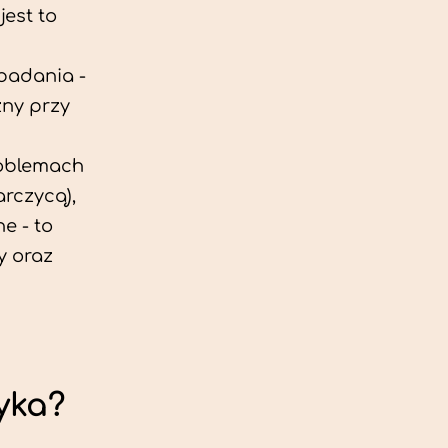
est to
 badania -
zny przy
roblemach
rczycą),
e - to
y oraz
yka?