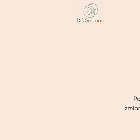
Po
zmian