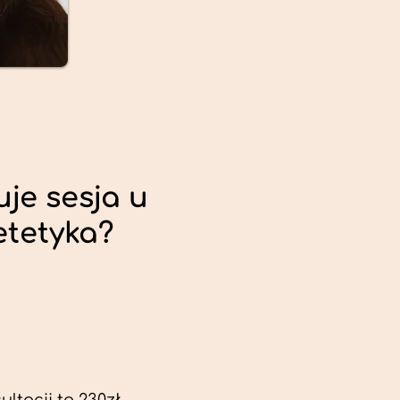
uje sesja u
etetyka?