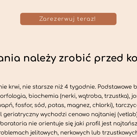
Zarezerwuj teraz!
nia należy zrobić przed k
ie krwi, nie starsze niż 4 tygodnie. Podstawowe
morfologia, biochemia (nerki, wątroba, trzustka), 
wapń, fosfor, sód, potas, magnez, chlorki), tarczyc
fil geriatryczny wychodzi cenowo najtaniej (vetlab)
aboratoria nie orientuje się jaki profil jest najtańsz
problemach jelitowych, nerkowych lub trzustkowyc