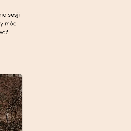
ia sesji
by móc
ować