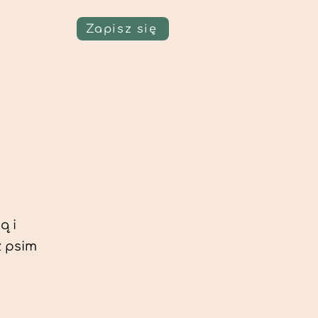
Zapisz się
ą i
z psim