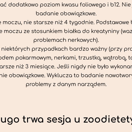
ać dodatkowo poziom kwasu foliowego i b12. Nie j
badanie obowiązkowe.
 moczu, nie starsze niż 4 tygodnie. Podstawowe
 moczu ze stosunkiem białka do kreatyniny (wa
problemach nerkowych).
w niektórych przypadkach bardzo ważny (przy p
odem pokarmowym, nerkami, trzustką, wątrobą, ta
tarsze niż 3 miesiące. Jeśli nigdy nie było wykonan
ie obowiązkowe. Wyklucza to badanie nowotwor
problemy z danym narządem.
ługo trwa sesja u zoodietet