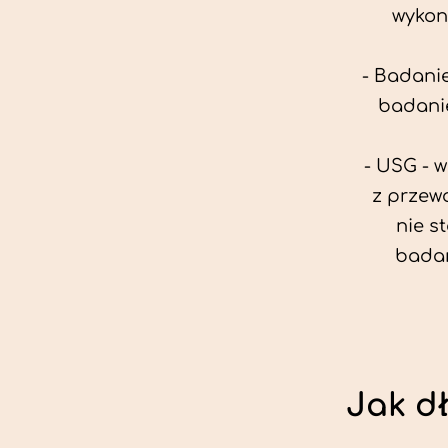
wykon
- Badanie
badanie
- USG - 
z przew
nie s
badan
Jak d