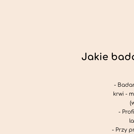
Jakie bada
- Badan
krwi - 
(
- Pro
l
- Przy 