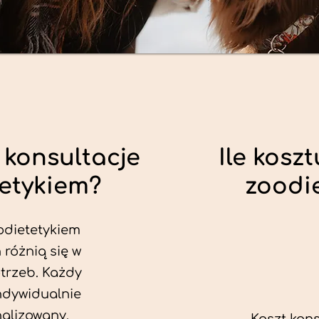
 konsultacje
Ile koszt
tetykiem?
zoodi
odietetykiem
 różnią się w
trzeb. Każdy
ndywidualnie
alizowany.