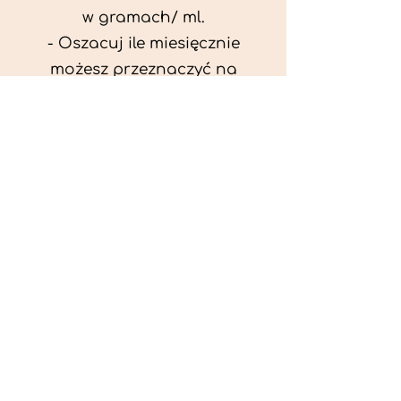
w gramach/ ml.
- Oszacuj ile miesięcznie
możesz przeznaczyć na
wyżywienie zwięrzątka
(niezbędne do ustalenia diety -
każda karma czy mięso
kosztuje różnie).
- Przygotuj krótki opis
problemów zdrowotnych
zwierzęcia. Podać informację
ogólne - imię, rasa, waga oraz
czy zwierzę jest kastrowane.
- W konsultacji online proszę
wyślij zdjęcia zwierzęcia - z
góry i z boku (pozycja a'la