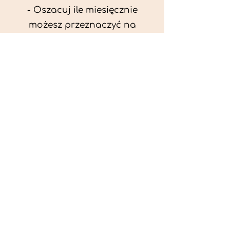
- Oszacuj ile miesięcznie
możesz przeznaczyć na
wyżywienie zwięrzątka
(niezbędne do ustalenia diety -
każda karma czy mięso
kosztuje różnie).
- Przygotuj krótki opis
problemów zdrowotnych
zwierzęcia. Podać informację
ogólne - imię, rasa, waga oraz
czy zwierzę jest kastrowane.
- W konsultacji online proszę
wyślij zdjęcia zwierzęcia - z
góry i z boku (pozycja a'la
wystawowa) do oceny sylwetki