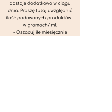
dostaje dodatkowo w ciągu
dnia. Proszę tutaj uwzględnić
ilość podawanych produktów –
w gramach/ ml.
- Oszacuj ile miesięcznie
możesz przeznaczyć na
wyżywienie zwięrzątka
(niezbędne do ustalenia diety -
każda karma czy mięso
kosztuje różnie).
- Przygotuj krótki opis
problemów zdrowotnych
zwierzęcia. Podać informację
ogólne - imię, rasa, waga oraz
czy zwierzę jest kastrowane.